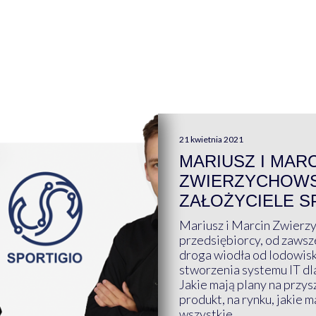
21 kwietnia 2021
MARIUSZ I MAR
ZWIERZYCHOWS
ZAŁOŻYCIELE S
Mariusz i Marcin Zwierz
przedsiębiorcy, od zawsze
droga wiodła od lodowis
stworzenia systemu IT dl
Jakie mają plany na przys
produkt, na rynku, jakie 
wszystkie ...