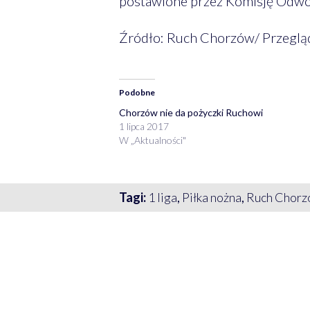
postawione przez Komisję Odwoł
Źródło: Ruch Chorzów/ Przeglą
Podobne
Chorzów nie da pożyczki Ruchowi
1 lipca 2017
W „Aktualności"
Tagi:
1 liga
,
Piłka nożna
,
Ruch Chor