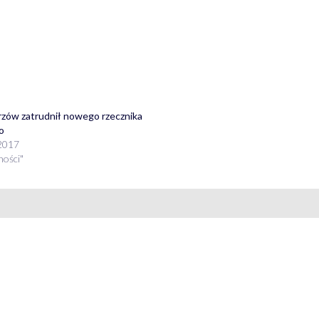
zów zatrudnił nowego rzecznika
o
2017
ności"