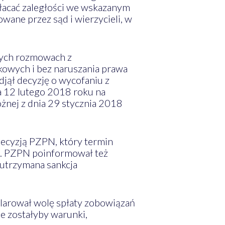
płacać zaległości we wskazanym
wane przez sąd i wierzycieli, w
nych rozmowach z
owych i bez naruszania prawa
ął decyzję o wycofaniu z
a 12 lutego 2018 roku na
żnej z dnia 29 stycznia 2018
ecyzją PZPN, który termin
u. PZPN poinformował też
 utrzymana sankcja
klarował wolę spłaty zobowiązań
e zostałyby warunki,