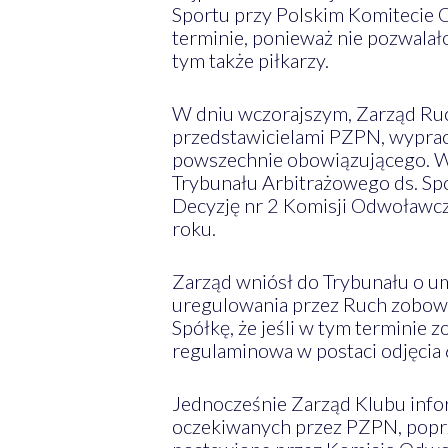
Sportu przy Polskim Komitecie O
terminie, ponieważ nie pozwalał
tym także piłkarzy.
W dniu wczorajszym, Zarząd Ru
przedstawicielami PZPN, wypra
powszechnie obowiązującego. W
Trybunału Arbitrażowego ds. Spo
Decyzję nr 2 Komisji Odwoławcze
roku.
Zarząd wniósł do Trybunału o u
uregulowania przez Ruch zobow
Spółkę, że jeśli w tym terminie 
regulaminowa w postaci odjęci
Jednocześnie Zarząd Klubu infor
oczekiwanych przez PZPN, poprz