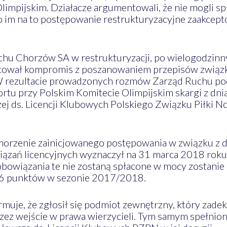
limpijskim. Działacze argumentowali, że nie mogli s
o im na to postępowanie restrukturyzacyjne zaakcepto
chu Chorzów SA w restrukturyzacji, po wielogodzin
cował kompromis z poszanowaniem przepisów związk
 rezultacie prowadzonych rozmów Zarząd Ruchu podj
rtu przy Polskim Komitecie Olimpijskim skargi z dni
j ds. Licencji Klubowych Polskiego Związku Piłki No
morzenie zainicjowanego postępowania w związku z d
iązań licencyjnych wyznaczył na 31 marca 2018 rok
zobowiązania te nie zostaną spłacone w mocy zostanie
a 6 punktów w sezonie 2017/2018.
muje, że zgłosił się podmiot zewnętrzny, który zade
ez wejście w prawa wierzycieli. Tym samym spełnion