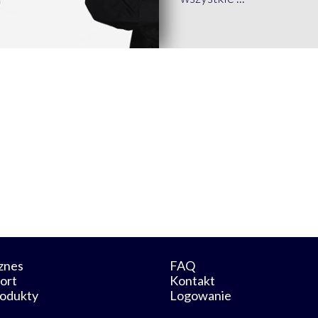
znes
FAQ
ort
Kontakt
odukty
Logowanie