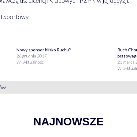
awczą ds. Licencji Klubowych PZPN w jej decyzji.
d Sportowy
Nowy sponsor blisko Ruchu?
Ruch Chor
26 grudnia 2017
prasoweg
W „Aktualności"
21 marca 
W „Aktual
zów
NAJNOWSZE