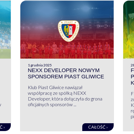
1 grudnia 2025
28
NEXX DEVELOPER NOWYM
F
SPONSOREM PIAST GLIWICE
Klub Piast Gliwice nawiązał
współpracę ze spółką NEXX
F
Developer, która dołączyła do grona
z
w
oficjalnych sponsorów ...
K
r
pi
Ć ›
CAŁOŚĆ ›