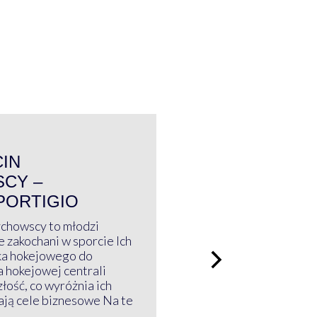
WYWIAD
CIN
CY –
PORTIGIO
ychowscy to młodzi
 zakochani w sporcie Ich
ka hokejowego do
a hokejowej centrali
złość, co wyróżnia ich
mają cele biznesowe Na te