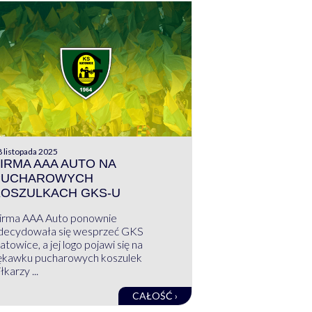
 listopada 2025
IRMA AAA AUTO NA
PUCHAROWYCH
KOSZULKACH GKS-U
irma AAA Auto ponownie
decydowała się wesprzeć GKS
atowice, a jej logo pojawi się na
ękawku pucharowych koszulek
łkarzy ...
CAŁOŚĆ ›