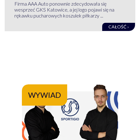
Firma AAA Auto ponownie zdecydowała się
wesprzeć GKS Katowice, a jej logo pojawi się na
rękawku pucharowych koszulek piłkarzy ...
CAŁOŚĆ ›
WYWIAD
WY