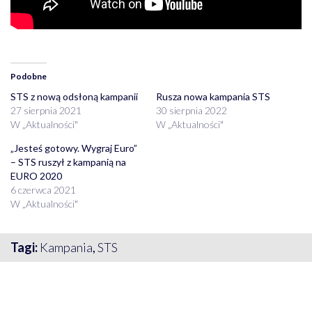
Podobne
STS z nową odsłoną kampanii
Rusza nowa kampania STS
27 sierpnia 2021
30 sierpnia 2022
W „Aktualności"
W „Aktualności"
„Jesteś gotowy. Wygraj Euro”
– STS ruszył z kampanią na
EURO 2020
6 czerwca 2021
W „Aktualności"
Tagi:
Kampania
,
STS