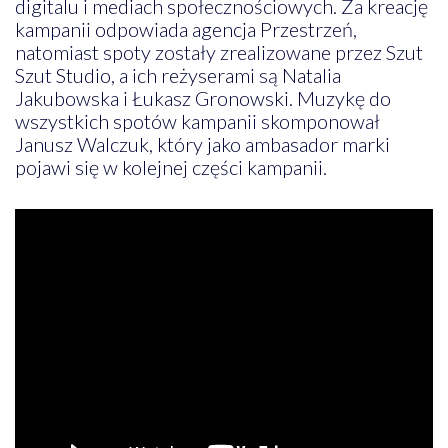
digitalu i mediach społecznościowych. Za kreację
kampanii odpowiada agencja Przestrzeń,
natomiast spoty zostały zrealizowane przez Szut
Szut Studio, a ich reżyserami są Natalia
Jakubowska i Łukasz Gronowski. Muzykę do
wszystkich spotów kampanii skomponował
Janusz Walczuk, który jako ambasador marki
pojawi się w kolejnej części kampanii.