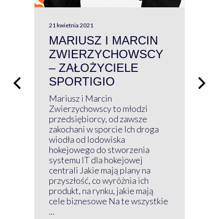
21 kwietnia 2021
13 kw
MARIUSZ I MARCIN
#W
ZWIERZYCHOWSCY
P
– ZAŁOŻYCIELE
KL
SPORTIGIO
ŁĄ
P
Mariusz i Marcin
Z 
Zwierzychowscy to młodzi
przedsiębiorcy, od zawsze
Prz
zakochani w sporcie Ich droga
Klu
wiodła od lodowiska
wir
hokejowego do stworzenia
nim
systemu IT dla hokejowej
GRU
centrali Jakie mają plany na
mog
przyszłość, co wyróżnia ich
net
produkt, na rynku, jakie mają
baz
cele biznesowe Na te wszystkie
kon
...
obec