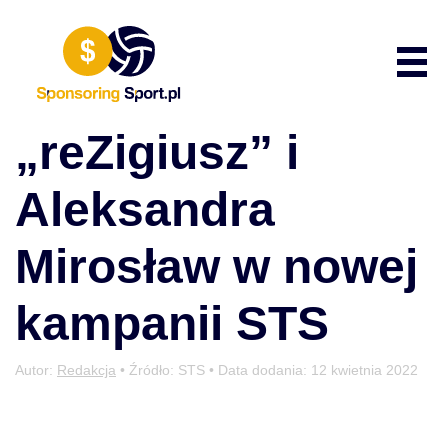
Przewiń do zawartości
Poka
„reZigiusz” i
Aleksandra
Mirosław w nowej
kampanii STS
Autor:
Redakcja
• Źródło: STS • Data dodania:
12 kwietnia 2022