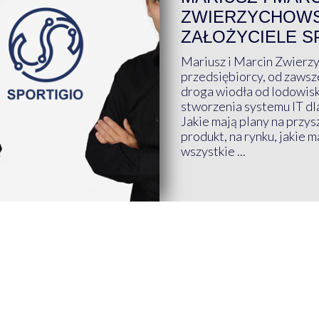
ZWIERZYCHOWS
ZAŁOŻYCIELE S
Mariusz i Marcin Zwierz
przedsiębiorcy, od zawsze
droga wiodła od lodowis
stworzenia systemu IT dl
Jakie mają plany na przys
produkt, na rynku, jakie 
wszystkie ...