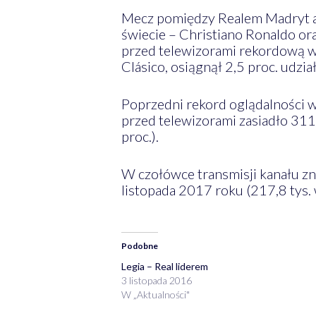
Mecz pomiędzy Realem Madryt a F
świecie – Christiano Ronaldo o
przed telewizorami rekordową w
Clásico, osiągnął 2,5 proc. udzi
Poprzedni rekord oglądalności w
przed telewizorami zasiadło 311 
proc.).
W czołówce transmisji kanału zn
listopada 2017 roku (217,8 tys. 
Podobne
Legia – Real liderem
3 listopada 2016
W „Aktualności"