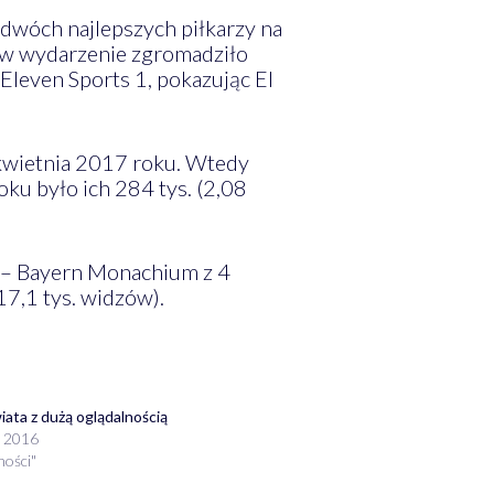
 dwóch najlepszych piłkarzy na
ów wydarzenie zgromadziło
leven Sports 1, pokazując El
 kwietnia 2017 roku. Wtedy
oku było ich 284 tys. (2,08
d – Bayern Monachium z 4
17,1 tys. widzów).
ata z dużą oglądalnością
a 2016
ności"