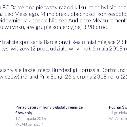
C Barceloną pierwszy raz od kilku lat odbył się bez
raz Leo Messiego. Mimo braku obecności ikon zespoł
idownię. Jak podaje Nielsen Audience Measurement E
ału w rynku, a w grupie komercyjnej 3,98 proc.
 trakcie spotkania Barcelony i Realu miał miejsce 23
tys. widzów (2 proc. udziału w rynku), 6 maja 2018 r
alazły się także: mecz Bundesligi Borussia Dortmun
widzów) i Grand Prix Belgii 26 sierpnia 2018 roku (2
Ponad cztery miliony oglądały remis ze
Puchar Świ
Słowenią
14 grudni
17 listopada 2016
W „Aktual
W „Aktualności"