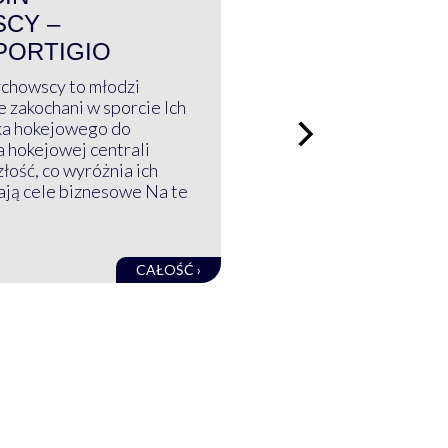
CY –
PORTIGIO
ychowscy to młodzi
 zakochani w sporcie Ich
ka hokejowego do
a hokejowej centrali
złość, co wyróżnia ich
mają cele biznesowe Na te
CAŁOŚĆ ›