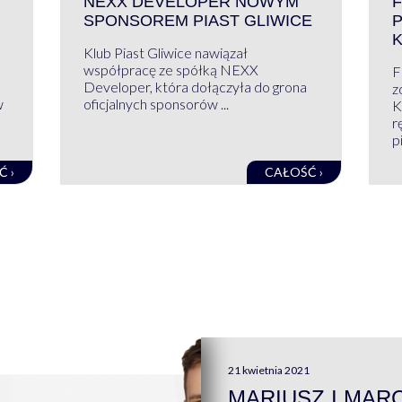
NEXX DEVELOPER NOWYM
F
SPONSOREM PIAST GLIWICE
Klub Piast Gliwice nawiązał
współpracę ze spółką NEXX
F
Developer, która dołączyła do grona
z
w
oficjalnych sponsorów ...
K
r
pi
Ć ›
CAŁOŚĆ ›
21 kwietnia 2021
MARIUSZ I MAR