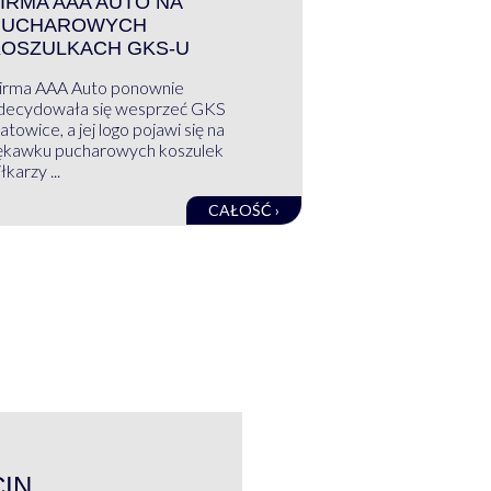
IRMA AAA AUTO NA
PUCHAROWYCH
KOSZULKACH GKS-U
irma AAA Auto ponownie
decydowała się wesprzeć GKS
atowice, a jej logo pojawi się na
ękawku pucharowych koszulek
łkarzy ...
CAŁOŚĆ ›
WYWIAD
CIN