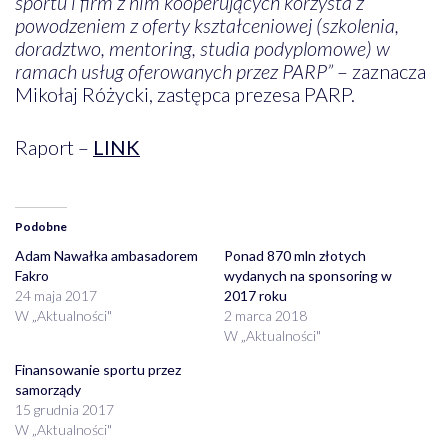
sportu i firm z nim kooperujących korzysta z
powodzeniem z oferty kształceniowej (szkolenia,
doradztwo, mentoring, studia podyplomowe) w
ramach usług oferowanych przez PARP”
– zaznacza
Mikołaj Różycki, zastępca prezesa PARP.
Raport –
LINK
Podobne
Adam Nawałka ambasadorem
Ponad 870 mln złotych
Fakro
wydanych na sponsoring w
24 maja 2017
2017 roku
W „Aktualności"
2 marca 2018
W „Aktualności"
Finansowanie sportu przez
samorządy
15 grudnia 2017
W „Aktualności"