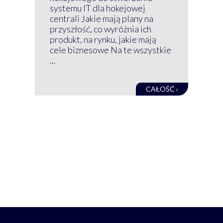
nim
systemu IT dla hokejowej
GRU
centrali Jakie mają plany na
mog
przyszłość, co wyróżnia ich
net
produkt, na rynku, jakie mają
baz
cele biznesowe Na te wszystkie
kon
...
obec
CAŁOŚĆ ›