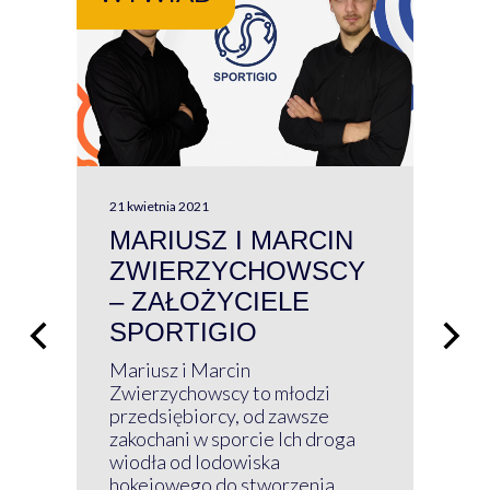
21 kwietnia 2021
13 kw
MARIUSZ I MARCIN
#W
ZWIERZYCHOWSCY
P
– ZAŁOŻYCIELE
KL
SPORTIGIO
ŁĄ
P
Mariusz i Marcin
Z 
Zwierzychowscy to młodzi
przedsiębiorcy, od zawsze
Prz
zakochani w sporcie Ich droga
Klu
wiodła od lodowiska
wir
hokejowego do stworzenia