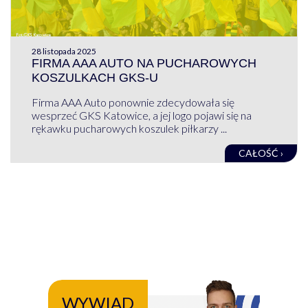
28 listopada 2025
FIRMA AAA AUTO NA PUCHAROWYCH
KOSZULKACH GKS-U
Firma AAA Auto ponownie zdecydowała się
wesprzeć GKS Katowice, a jej logo pojawi się na
rękawku pucharowych koszulek piłkarzy ...
CAŁOŚĆ ›
WYWIAD
WY