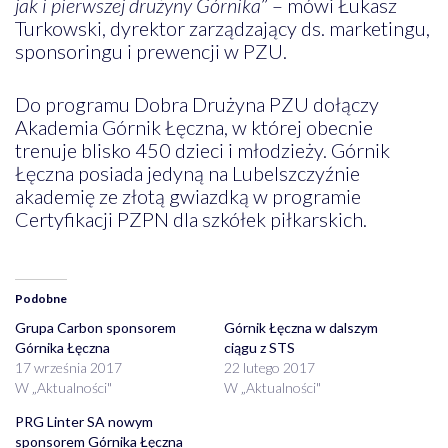
jak i pierwszej drużyny Górnika
” – mówi Łukasz
Turkowski, dyrektor zarządzający ds. marketingu,
sponsoringu i prewencji w PZU.
Do programu Dobra Drużyna PZU dołączy
Akademia Górnik Łęczna, w której obecnie
trenuje blisko 450 dzieci i młodzieży. Górnik
Łęczna posiada jedyną na Lubelszczyźnie
akademię ze złotą gwiazdką w programie
Certyfikacji PZPN dla szkółek piłkarskich.
Podobne
Grupa Carbon sponsorem
Górnik Łęczna w dalszym
Górnika Łęczna
ciągu z STS
17 września 2017
22 lutego 2017
W „Aktualności"
W „Aktualności"
PRG Linter SA nowym
sponsorem Górnika Łęczna