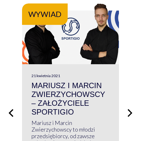
WYWIAD
WY
21 kwietnia 2021
13 kw
MARIUSZ I MARCIN
#W
ZWIERZYCHOWSCY
P
– ZAŁOŻYCIELE
KL
SPORTIGIO
ŁĄ
P
Mariusz i Marcin
Z 
Zwierzychowscy to młodzi
przedsiębiorcy, od zawsze
Prz