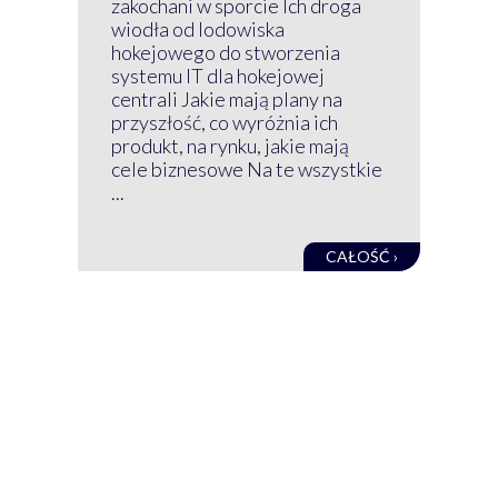
zakochani w sporcie Ich droga
Klu
wiodła od lodowiska
wir
hokejowego do stworzenia
nim
systemu IT dla hokejowej
GRU
centrali Jakie mają plany na
mog
przyszłość, co wyróżnia ich
net
produkt, na rynku, jakie mają
baz
cele biznesowe Na te wszystkie
kon
...
obec
CAŁOŚĆ ›