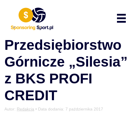
Przewiń do zawartości
Poka
Przedsiębiorstwo
Górnicze „Silesia”
z BKS PROFI
CREDIT
Autor:
Redakcja
• Data dodania:
7 października 2017