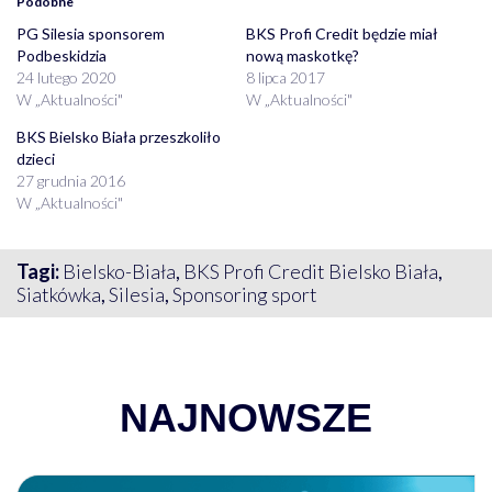
Podobne
PG Silesia sponsorem
BKS Profi Credit będzie miał
Podbeskidzia
nową maskotkę?
24 lutego 2020
8 lipca 2017
W „Aktualności"
W „Aktualności"
BKS Bielsko Biała przeszkoliło
dzieci
27 grudnia 2016
W „Aktualności"
Tagi:
Bielsko-Biała
,
BKS Profi Credit Bielsko Biała
,
Siatkówka
,
Silesia
,
Sponsoring sport
NAJNOWSZE