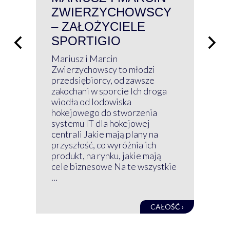
ZWIERZYCHOWSCY
P
– ZAŁOŻYCIELE
KL
SPORTIGIO
ŁĄ
P
Mariusz i Marcin
Z 
Zwierzychowscy to młodzi
przedsiębiorcy, od zawsze
Prz
zakochani w sporcie Ich droga
Klu
wiodła od lodowiska
wir
hokejowego do stworzenia
nim
systemu IT dla hokejowej
GRU
centrali Jakie mają plany na
mog
przyszłość, co wyróżnia ich
net
produkt, na rynku, jakie mają
baz
cele biznesowe Na te wszystkie
kon
...
obec
CAŁOŚĆ ›