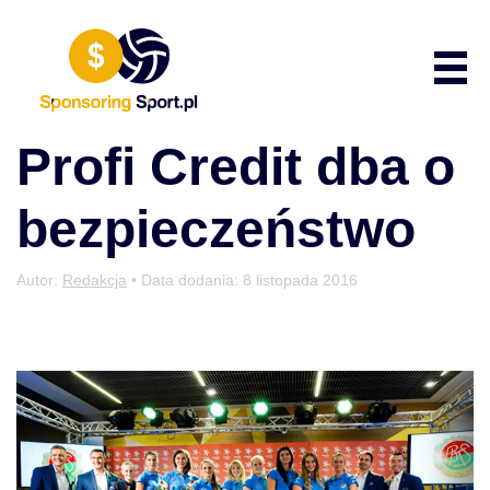
Przewiń do zawartości
Poka
Profi Credit dba o
bezpieczeństwo
Autor:
Redakcja
• Data dodania:
8 listopada 2016