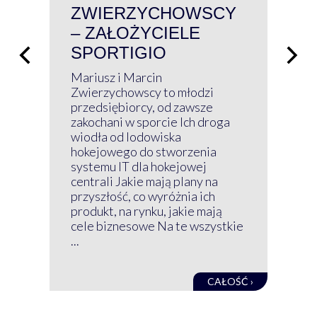
ZWIERZYCHOWSCY
P
– ZAŁOŻYCIELE
KL
SPORTIGIO
ŁĄ
P
Mariusz i Marcin
Z 
Zwierzychowscy to młodzi
przedsiębiorcy, od zawsze
Prz
zakochani w sporcie Ich droga
Klu
wiodła od lodowiska
wir
hokejowego do stworzenia
nim
systemu IT dla hokejowej
GRU
centrali Jakie mają plany na
mog
przyszłość, co wyróżnia ich
net
produkt, na rynku, jakie mają
baz
cele biznesowe Na te wszystkie
kon
...
obec
CAŁOŚĆ ›