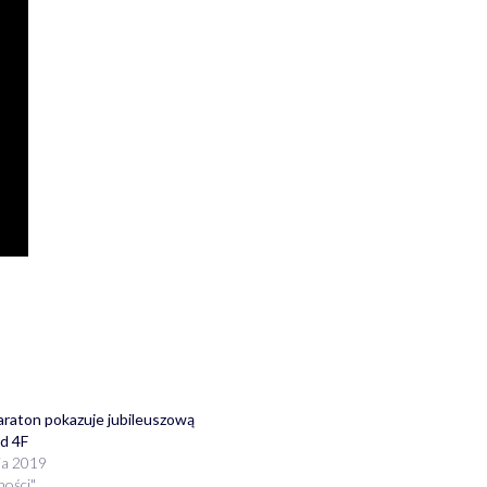
raton pokazuje jubileuszową
od 4F
ia 2019
ności"