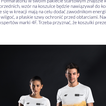
Półmaratonu w swoim pakiecie startowym znajdzie ko
przednich, wzór na koszulce będzie nawiązywał do kon
ię w kreacji mają na celu dodać zawodnikom energii
wilgoć, a płaskie szwy ochronić przed obtarciami. N
kspertów marki 4F. Trzeba przyznać, że koszulki preze