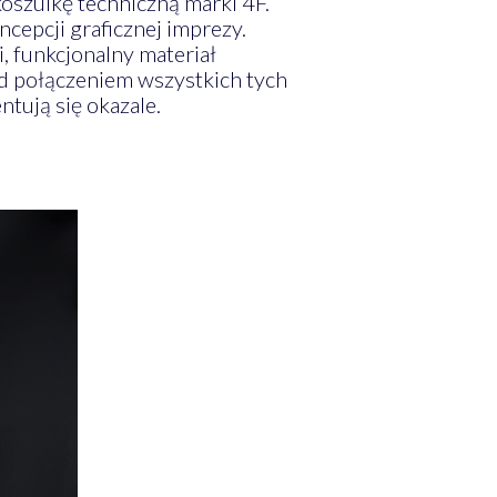
szulkę techniczną marki 4F.
cepcji graficznej imprezy.
, funkcjonalny materiał
ad połączeniem wszystkich tych
ntują się okazale.