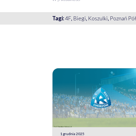
Tagi:
4F
,
Biegi
,
Koszulki
,
Poznań Pó
1 grudnia 2025