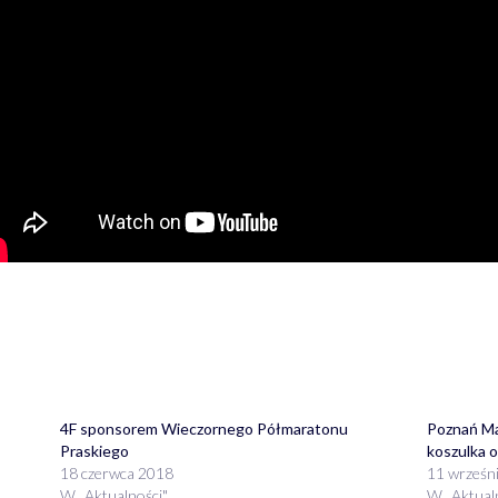
4F sponsorem Wieczornego Półmaratonu
Poznań Ma
Praskiego
koszulka 
18 czerwca 2018
11 wrześn
W „Aktualności"
W „Aktual