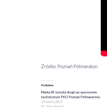
Źródło: Poznań Półmaraton
Podobne
Marka 4F została drugi raz sponsorem
technicznym PKO Poznań Półmaratonu
13 marca 2017
W „Aktualności"