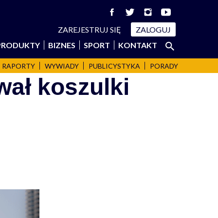
ZAREJESTRUJ SIĘ
ZALOGUJ
Szukaj:
PRODUKTY
BIZNES
SPORT
KONTAKT
SZUKAJ
RAPORTY
WYWIADY
PUBLICYSTYKA
PORADY
ał koszulki