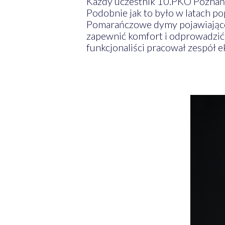
Każdy uczestnik 10.PKO Poznań 
Podobnie jak to było w latach po
Pomarańczowe dymy pojawiające s
zapewnić komfort i odprowadzić 
funkcjonaliści pracował zespół e