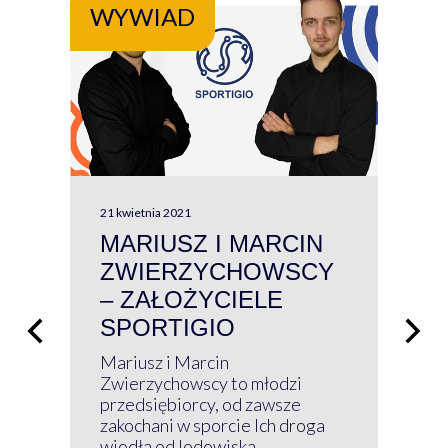
WYWIAD
WY
21 kwietnia 2021
13 kw
MARIUSZ I MARCIN
#W
ZWIERZYCHOWSCY
P
– ZAŁOŻYCIELE
KL
SPORTIGIO
ŁĄ
P
Mariusz i Marcin
Z 
Zwierzychowscy to młodzi
przedsiębiorcy, od zawsze
Prz
zakochani w sporcie Ich droga
Klu
wiodła od lodowiska