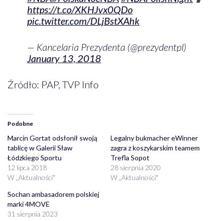
https://t.co/XKHJvx0QDo
pic.twitter.com/DLjBstXAhk
— Kancelaria Prezydenta (@prezydentpl)
January 13, 2018
Źródło: PAP, TVP Info
Podobne
Marcin Gortat odsłonił swoją
Legalny bukmacher eWinner
tablicę w Galerii Sław
zagra z koszykarskim teamem
Łódzkiego Sportu
Trefla Sopot
12 lipca 2018
28 sierpnia 2020
W „Aktualności"
W „Aktualności"
Sochan ambasadorem polskiej
marki 4MOVE
31 sierpnia 2023