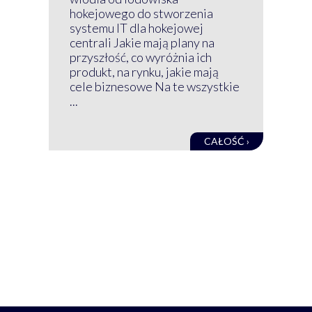
wir
hokejowego do stworzenia
nim
systemu IT dla hokejowej
GRU
centrali Jakie mają plany na
mog
przyszłość, co wyróżnia ich
net
produkt, na rynku, jakie mają
baz
cele biznesowe Na te wszystkie
kon
...
obec
CAŁOŚĆ ›