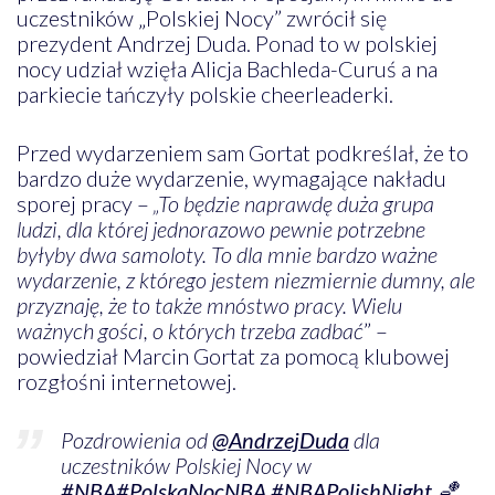
uczestników „Polskiej Nocy” zwrócił się
prezydent Andrzej Duda. Ponad to w polskiej
nocy udział wzięła Alicja Bachleda-Curuś a na
parkiecie tańczyły polskie cheerleaderki.
Przed wydarzeniem sam Gortat podkreślał, że to
bardzo duże wydarzenie, wymagające nakładu
sporej pracy –
„To będzie naprawdę duża grupa
ludzi, dla której jednorazowo pewnie potrzebne
byłyby dwa samoloty. To dla mnie bardzo ważne
wydarzenie, z którego jestem niezmiernie dumny, ale
przyznaję, że to także mnóstwo pracy. Wielu
ważnych gości, o których trzeba zadbać
” –
powiedział Marcin Gortat za pomocą klubowej
rozgłośni internetowej.
Pozdrowienia od
@AndrzejDuda
dla
uczestników Polskiej Nocy w
#NBA
#PolskaNocNBA
#NBAPolishNight
🏀