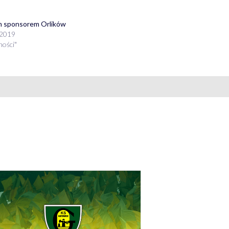
n sponsorem Orlików
 2019
ności"