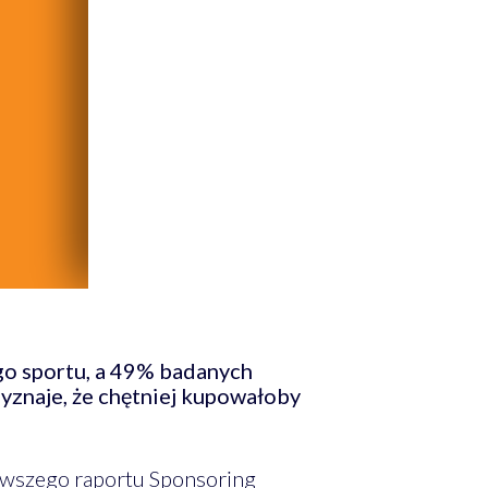
go sportu, a 49% badanych
zyznaje, że chętniej kupowałoby
nowszego raportu Sponsoring