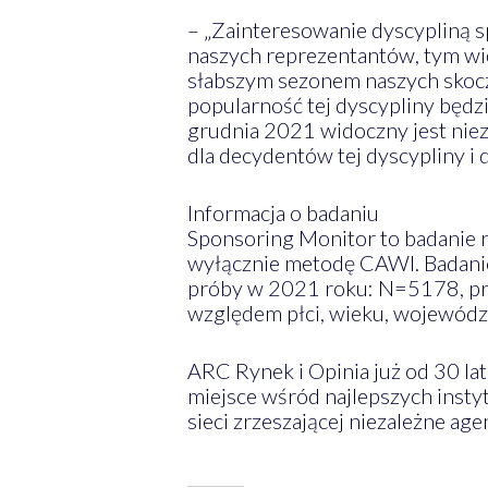
– „Zainteresowanie dyscypliną s
naszych reprezentantów, tym wi
słabszym sezonem naszych skoczk
popularność tej dyscypliny będz
grudnia 2021 widoczny jest niez
dla decydentów tej dyscypliny i
Informacja o badaniu
Sponsoring Monitor to badanie r
wyłącznie metodę CAWI. Badanie 
próby w 2021 roku: N=5178, pró
względem płci, wieku, województ
ARC Rynek i Opinia już od 30 la
miejsce wśród najlepszych inst
sieci zrzeszającej niezależne age