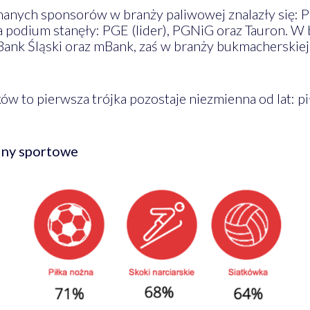
nanych sponsorów w branży paliwowej znalazły się: PK
a podium stanęły: PGE (lider), PGNiG oraz Tauron. W
 Bank Śląski oraz mBank, zaś w branży bukmacherskiej 
ów to pierwsza trójka pozostaje niezmienna od lat: pił
iny sportowe