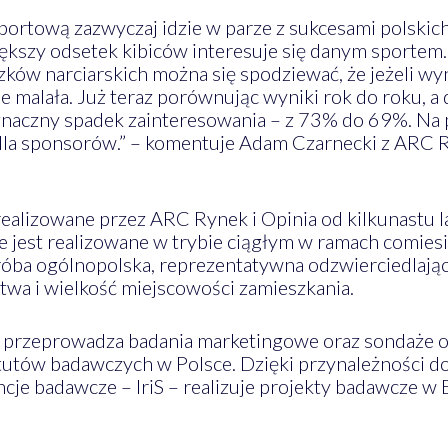
portową zazwyczaj idzie w parze z sukcesami polskic
ększy odsetek kibiców interesuje się danym sportem.
ów narciarskich można się spodziewać, że jeżeli wyni
ie malała. Już teraz porównując wyniki rok do roku, 
naczny spadek zainteresowania – z 73% do 69%. Na p
 dla sponsorów.” – komentuje Adam Czarnecki z ARC R
ealizowane przez ARC Rynek i Opinia od kilkunastu 
jest realizowane w trybie ciągłym w ramach comiesię
ba ogólnopolska, reprezentatywna odzwierciedlająca
wa i wielkość miejscowości zamieszkania.
t przeprowadza badania marketingowe oraz sondaże opi
ytutów badawczych w Polsce. Dzięki przynależności 
ncje badawcze – IriS – realizuje projekty badawcze w E