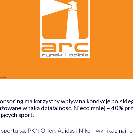
ponsoring ma korzystny wpływ na kondycję polskie
ażowane w taką działalność. Nieco mniej – 40% pr
jących sport.
sportu są: PKN Orlen, Adidas i Nike – wynika z naj