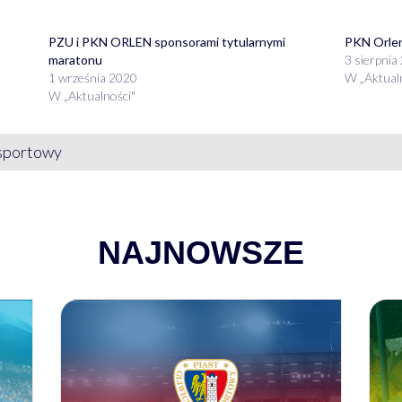
PZU i PKN ORLEN sponsorami tytularnymi
PKN Orle
maratonu
3 sierpnia
1 września 2020
W „Aktual
W „Aktualności"
sportowy
NAJNOWSZE