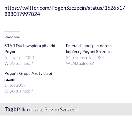
https://twitter.com/PogonSzczecin/status/1526517
888017997824
Podobne
STAR Duch wspiera piłkarki
Emerald Label partnerem
Pogoni
kobiecej Pogoni Szczecin
6 listopada 2023
24 października 2023
W „Aktualności"
W „Aktualności"
Pogoń i Grupa Azoty dalej
razem
1 lipca 2019
W „Aktualności"
Tagi:
Piłka nożna
,
Pogoń Szczecin