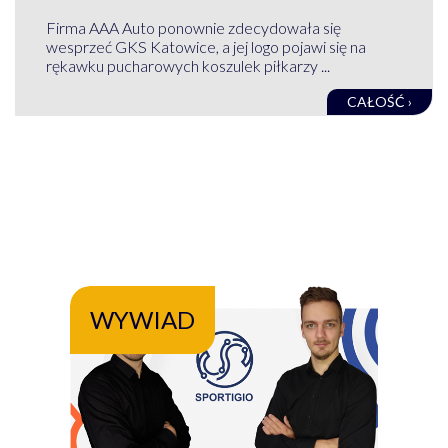
Firma AAA Auto ponownie zdecydowała się
wesprzeć GKS Katowice, a jej logo pojawi się na
rękawku pucharowych koszulek piłkarzy ...
CAŁOŚĆ ›
WYWIAD
WY