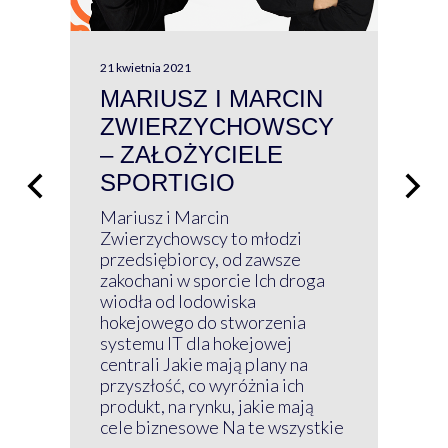
21 kwietnia 2021
13 kw
MARIUSZ I MARCIN
#W
ZWIERZYCHOWSCY
P
– ZAŁOŻYCIELE
KL
SPORTIGIO
ŁĄ
P
Mariusz i Marcin
Z 
Zwierzychowscy to młodzi
przedsiębiorcy, od zawsze
Prz
zakochani w sporcie Ich droga
Klu
wiodła od lodowiska
wir
hokejowego do stworzenia
nim
systemu IT dla hokejowej
GRU
centrali Jakie mają plany na
mog
przyszłość, co wyróżnia ich
net
produkt, na rynku, jakie mają
baz
cele biznesowe Na te wszystkie
kon
...