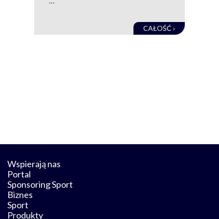
obec
CAŁOŚĆ ›
Wspierają nas
Portal
Sponsoring Sport
Biznes
Sport
Produkty