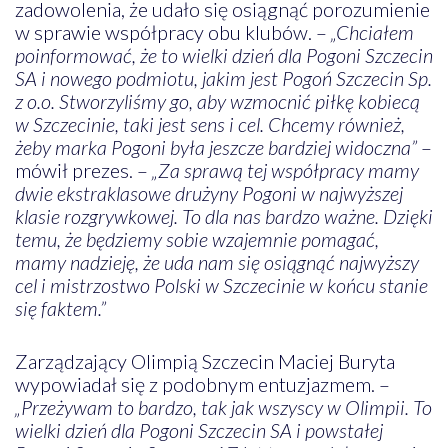
zadowolenia, że udało się osiągnąć porozumienie
w sprawie współpracy obu klubów. –
„Chciałem
poinformować, że to wielki dzień dla Pogoni Szczecin
SA i nowego podmiotu, jakim jest Pogoń Szczecin Sp.
z o.o. Stworzyliśmy go, aby wzmocnić piłkę kobiecą
w Szczecinie, taki jest sens i cel. Chcemy również,
żeby marka Pogoni była jeszcze bardziej widoczna”
–
mówił prezes. –
„Za sprawą tej współpracy mamy
dwie ekstraklasowe drużyny Pogoni w najwyższej
klasie rozgrywkowej. To dla nas bardzo ważne. Dzięki
temu, że będziemy sobie wzajemnie pomagać,
mamy nadzieję, że uda nam się osiągnąć najwyższy
cel i mistrzostwo Polski w Szczecinie w końcu stanie
się faktem.”
Zarządzający Olimpią Szczecin Maciej Buryta
wypowiadał się z podobnym entuzjazmem. –
„Przeżywam to bardzo, tak jak wszyscy w Olimpii. To
wielki dzień dla Pogoni Szczecin SA i powstałej