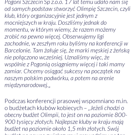
Pogoni Szczecin Sp z.o.o. 17 lat temu udało nam się
od samych podstaw stworzyć Olimpię Szczecin, czyli
klub, który organizacyjnie jest jednym z
mocniejszych w kraju. Doszliśmy jednak do
momentu, w którym wiemy, że razem możemy
zrobić na pewno więcej. Obserwujemy ligi
zachodnie, w zeszłym roku byliśmy na konferencji w
Barcelonie. Tam żałuje się, że marki męskiej z żeńską
nie połączono wcześniej. Uznaliśmy więc, że
wspólnie z Pogonią osiągniemy więcej i taki mamy
zamiar. Chcemy osiągać sukcesy na początek na
naszym polskim podwórku, a potem na arenie
międzynarodowej.
„
Podczas konferencji prasowej wspomniano m.in.
o budżetach klubów kobiecych –
„Jeżeli chodzi o
obecny budżet Olimpii, to jest on na poziomie 800-
900 tysięcy złotych. Najlepsze kluby w kraju mają
budżet na poziomie około 1,5 mln złotych. Swój