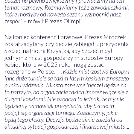
budżet na pewno zwiększymy i prowadzimy na ten
temat rozmowy. Rozmawiamy też z zawodniczkami,
które mogłyby od nowego sezonu wzmocnić nasz
zespół.”
– mówił Prezes Olimpii.
Na koniec konferencji prasowej Prezes Mroczek
został zapytany, czy będzie zabiegał u prezydenta
Szczecina Piotra Krzystka, aby Szczecin był
jednym z miast gospodarzy mistrzostw Europy
kobiet, które w 2025 roku mogą zostać
rozegrane w Polsce. –
„Każde mistrzostwa Europy i
inne duże turnieje są takim łasym kąskiem z naszego
punktu widzenia. Miasto zapewne inaczej będzie na
to patrzyło, bo organizacja takich imprez wiąże się z
dużymi kosztami. Nie oznacza to jednak, że my nie
będziemy namawiali prezydenta, aby Szczecin
podjął się organizacji turnieju. Zobaczymy, jakie
będą tego efekty. Decyzja będzie silnie zależała od
aktualnej sytuacji gospodarczej i finansowej miasta.
„