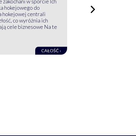
 zakochani w sporcie Ich
ka hokejowego do
a hokejowej centrali
złość, co wyróżnia ich
mają cele biznesowe Na te
CAŁOŚĆ ›