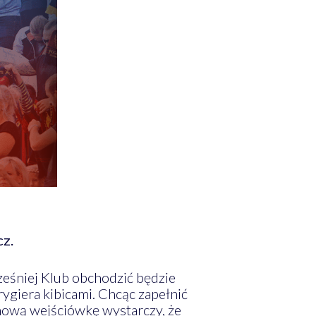
cz.
eśniej Klub obchodzić będzie
rygiera kibicami. Chcąc zapełnić
mową wejściówkę wystarczy, że