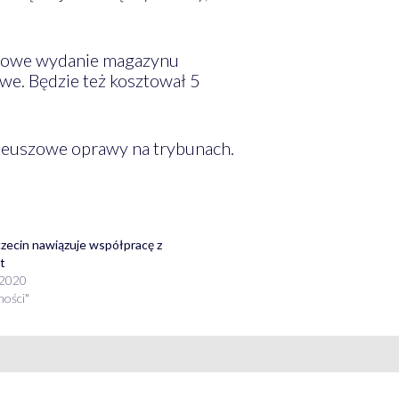
szowe wydanie magazynu
e. Będzie też kosztował 5
ileuszowe oprawy na trybunach.
zecin nawiązuje współpracę z
t
 2020
ności"