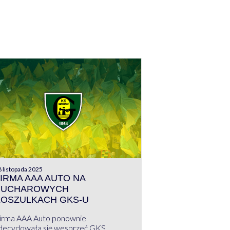
 listopada 2025
IRMA AAA AUTO NA
PUCHAROWYCH
KOSZULKACH GKS-U
irma AAA Auto ponownie
decydowała się wesprzeć GKS