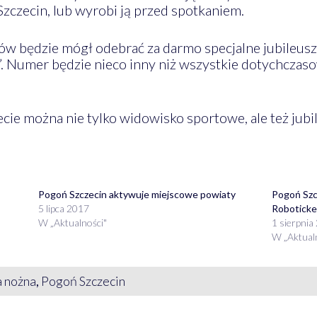
Szczecin, lub wyrobi ją przed spotkaniem.
ów będzie mógł odebrać za darmo specjalne jubileu
Numer będzie nieco inny niż wszystkie dotychczasow
cie można nie tylko widowisko sportowe, ale też jub
Pogoń Szczecin aktywuje miejscowe powiaty
Pogoń Szc
5 lipca 2017
Roboticke
W „Aktualności"
1 sierpnia
W „Aktual
a nożna
,
Pogoń Szczecin