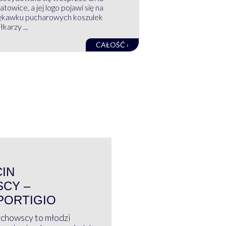
atowice, a jej logo pojawi się na
ękawku pucharowych koszulek
łkarzy ...
CAŁOŚĆ ›
WYWIAD
CIN
CY –
PORTIGIO
ychowscy to młodzi