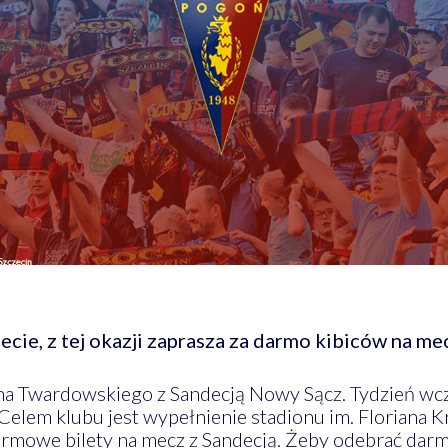
cie, z tej okazji zaprasza za darmo kibiców na me
 na Twardowskiego z Sandecją Nowy Sącz. Tydzień wcz
Celem klubu jest wypełnienie stadionu im. Floriana K
rmowe bilety na mecz z Sandecją. Żeby odebrać dar