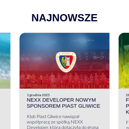
NAJNOWSZE
1 grudnia 2025
28
NEXX DEVELOPER NOWYM
F
SPONSOREM PIAST GLIWICE
Klub Piast Gliwice nawiązał
współpracę ze spółką NEXX
F
Developer, która dołączyła do grona
z