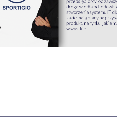
przedsiębiorcy, od zawsze
droga wiodła od lodowis
stworzenia systemu IT dl
Jakie mają plany na przys
produkt, na rynku, jakie 
wszystkie ...