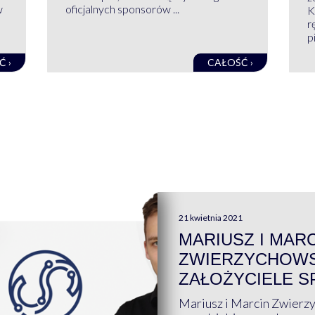
w
oficjalnych sponsorów ...
K
r
pi
Ć ›
CAŁOŚĆ ›
21 kwietnia 2021
MARIUSZ I MAR
ZWIERZYCHOWS
ZAŁOŻYCIELE S
Mariusz i Marcin Zwierz