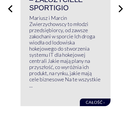
SPORTIGIO
ŁĄ
P
Mariusz i Marcin
Z 
Zwierzychowscy to młodzi
przedsiębiorcy, od zawsze
Prz
zakochani w sporcie Ich droga
Klu
wiodła od lodowiska
wir
hokejowego do stworzenia
nim
systemu IT dla hokejowej
GRU
centrali Jakie mają plany na
mog
przyszłość, co wyróżnia ich
net
produkt, na rynku, jakie mają
baz
cele biznesowe Na te wszystkie
kon
...
obec
CAŁOŚĆ ›