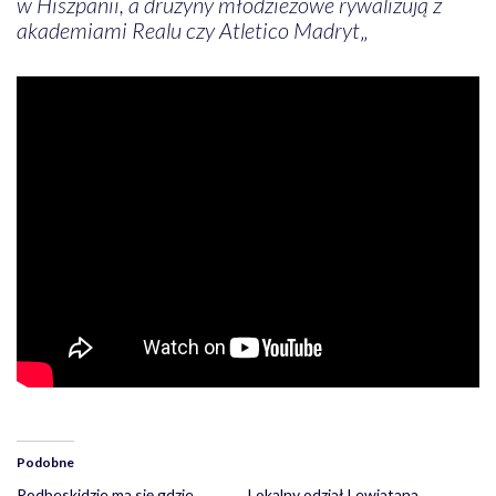
w Hiszpanii, a drużyny młodzieżowe rywalizują z
akademiami Realu czy Atletico Madryt
„
Podobne
Podbeskidzie ma się gdzie
Lokalny odział Lewiatana