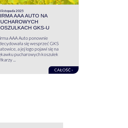
 listopada 2025
IRMA AAA AUTO NA
PUCHAROWYCH
KOSZULKACH GKS-U
irma AAA Auto ponownie
decydowała się wesprzeć GKS
atowice, a jej logo pojawi się na
ękawku pucharowych koszulek
łkarzy ...
CAŁOŚĆ ›