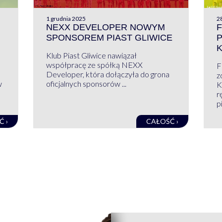
1 grudnia 2025
28
NEXX DEVELOPER NOWYM
F
SPONSOREM PIAST GLIWICE
Klub Piast Gliwice nawiązał
współpracę ze spółką NEXX
F
Developer, która dołączyła do grona
z
w
oficjalnych sponsorów ...
K
r
pi
Ć ›
CAŁOŚĆ ›