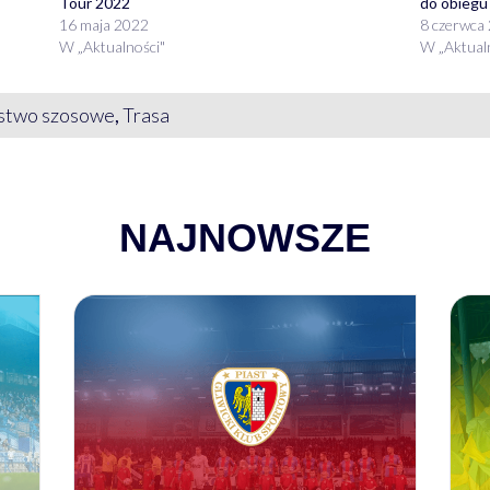
Tour 2022
do obiegu
16 maja 2022
8 czerwca
W „Aktualności"
W „Aktual
stwo szosowe
,
Trasa
NAJNOWSZE