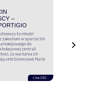
WYWIAD
CIN
CY –
PORTIGIO
ychowscy to młodzi
 zakochani w sporcie Ich
ka hokejowego do
a hokejowej centrali
złość, co wyróżnia ich
mają cele biznesowe Na te
CAŁOŚĆ ›