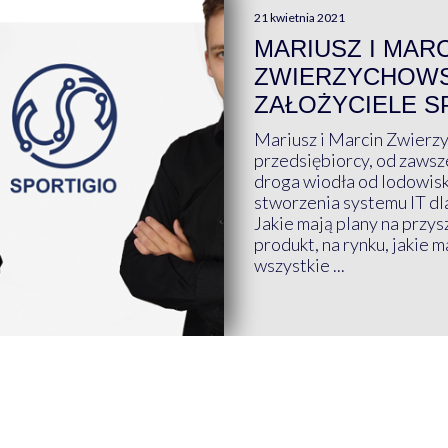
21 kwietnia 2021
MARIUSZ I MAR
ZWIERZYCHOWS
ZAŁOŻYCIELE S
Mariusz i Marcin Zwierz
przedsiębiorcy, od zawsze
droga wiodła od lodowis
stworzenia systemu IT dl
Jakie mają plany na przys
produkt, na rynku, jakie 
wszystkie ...