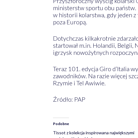
Przyszłoroczny wyścig kolarski Gi
ministerstw sportu obu państw. 
w historii kolarstwa, gdy jeden z
poza Europą.
Dotychczas kilkakrotnie zdarzało 
startował m.in. Holandii, Belgii
igrzysk nowożytnych rozpoczynał
Teraz 101. edycja Giro d’Italia 
zawodników. Na razie więcej szc
Rzymie i Tel Awiwie.
Źródło: PAP
Podobne
Tissot z kolekcja inspirowana największymi