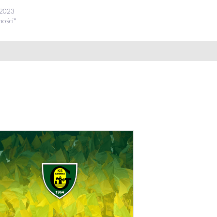
 2023
ności"