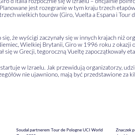
ro d’Italia rozpocznie się w Izraelu – oficjalnie poi
Planowane jest rozegranie w tym kraju trzech etapów
 trzech wielkich tourów (Giro, Vuelta a Espana i Tour 
się, że wyścigi zaczynały się w innych krajach niż or
, Niemiec, Wielkiej Brytanii, Giro w 1996 roku z okaz
 się w Grecji, tegoroczną Vueltę zapoczątkowały eta
wystartuje w Izraelu. Jak przewidują organizatorzy, 
zegółów nie ujawniono, mają być przedstawione za ki
Soudal partnerem Tour de Pologne UCI World
Znaczek p