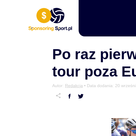
Przewiń do zawartości
Po raz pierw
tour poza E
Autor:
Redakcja
• Data dodania:
20 wrześn