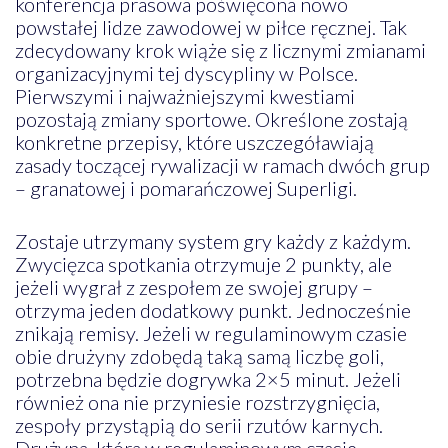
konferencja prasowa poświęcona nowo
powstałej lidze zawodowej w piłce ręcznej. Tak
zdecydowany krok wiąże się z licznymi zmianami
organizacyjnymi tej dyscypliny w Polsce.
Pierwszymi i najważniejszymi kwestiami
pozostają zmiany sportowe. Określone zostają
konkretne przepisy, które uszczegóławiają
zasady toczącej rywalizacji w ramach dwóch grup
– granatowej i pomarańczowej Superligi.
Zostaje utrzymany system gry każdy z każdym.
Zwycięzca spotkania otrzymuje 2 punkty, ale
jeżeli wygrał z zespołem ze swojej grupy –
otrzyma jeden dodatkowy punkt. Jednocześnie
znikają remisy. Jeżeli w regulaminowym czasie
obie drużyny zdobędą taką samą liczbę goli,
potrzebna będzie dogrywka 2×5 minut. Jeżeli
również ona nie przyniesie rozstrzygnięcia,
zespoły przystąpią do serii rzutów karnych.
Drużyna, która w regulaminowym czasie