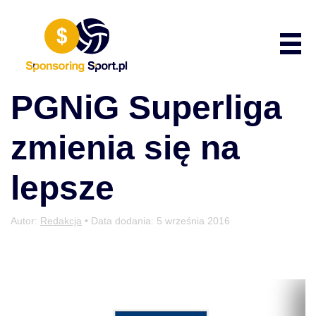
Przewiń do zawartości
Poka
PGNiG Superliga
zmienia się na
lepsze
Autor:
Redakcja
• Data dodania:
5 września 2016