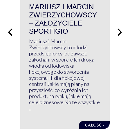
MARIUSZ I MARCIN
#W
ZWIERZYCHOWSCY
P
– ZAŁOŻYCIELE
KL
SPORTIGIO
ŁĄ
P
Mariusz i Marcin
Z 
Zwierzychowscy to młodzi
przedsiębiorcy, od zawsze
Prz
zakochani w sporcie Ich droga
Klu
wiodła od lodowiska
wir
hokejowego do stworzenia
nim
systemu IT dla hokejowej
GRU
centrali Jakie mają plany na
mog
przyszłość, co wyróżnia ich
net
produkt, na rynku, jakie mają
baz
cele biznesowe Na te wszystkie
kon
...
obec
CAŁOŚĆ ›