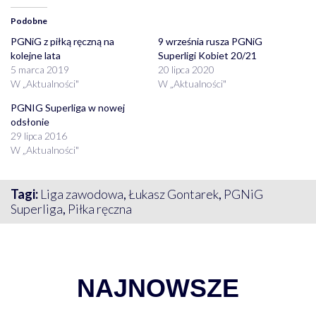
Podobne
PGNiG z piłką ręczną na
9 września rusza PGNiG
kolejne lata
Superligi Kobiet 20/21
5 marca 2019
20 lipca 2020
W „Aktualności"
W „Aktualności"
PGNIG Superliga w nowej
odsłonie
29 lipca 2016
W „Aktualności"
Tagi:
Liga zawodowa
,
Łukasz Gontarek
,
PGNiG
Superliga
,
Piłka ręczna
NAJNOWSZE