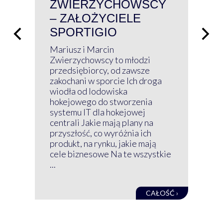
ZWIERZYCHOWSCY
P
– ZAŁOŻYCIELE
KL
SPORTIGIO
ŁĄ
P
Mariusz i Marcin
Z 
Zwierzychowscy to młodzi
przedsiębiorcy, od zawsze
Prz
zakochani w sporcie Ich droga
Klu
wiodła od lodowiska
wir
hokejowego do stworzenia
nim
systemu IT dla hokejowej
GRU
centrali Jakie mają plany na
mog
przyszłość, co wyróżnia ich
net
produkt, na rynku, jakie mają
baz
cele biznesowe Na te wszystkie
kon
...
obec
CAŁOŚĆ ›