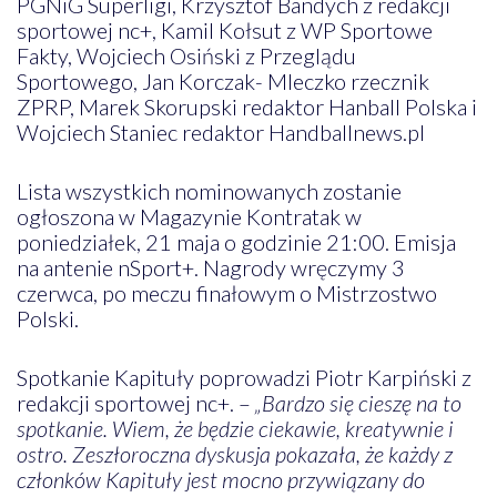
PGNiG Superligi, Krzysztof Bandych z redakcji
sportowej nc+, Kamil Kołsut z WP Sportowe
Fakty, Wojciech Osiński z Przeglądu
Sportowego, Jan Korczak- Mleczko rzecznik
ZPRP, Marek Skorupski redaktor Hanball Polska i
Wojciech Staniec redaktor Handballnews.pl
Lista wszystkich nominowanych zostanie
ogłoszona w Magazynie Kontratak w
poniedziałek, 21 maja o godzinie 21:00. Emisja
na antenie nSport+. Nagrody wręczymy 3
czerwca, po meczu finałowym o Mistrzostwo
Polski.
Spotkanie Kapituły poprowadzi Piotr Karpiński z
redakcji sportowej nc+. –
„Bardzo się cieszę na to
spotkanie. Wiem, że będzie ciekawie, kreatywnie i
ostro. Zeszłoroczna dyskusja pokazała, że każdy z
członków Kapituły jest mocno przywiązany do