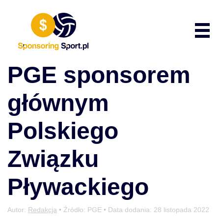
Przewiń do zawartości
Poka
PGE sponsorem
głównym
Polskiego
Związku
Pływackiego
Autor:
Redakcja
• Źródło: PGE • Data dodania:
28 listopada 2022