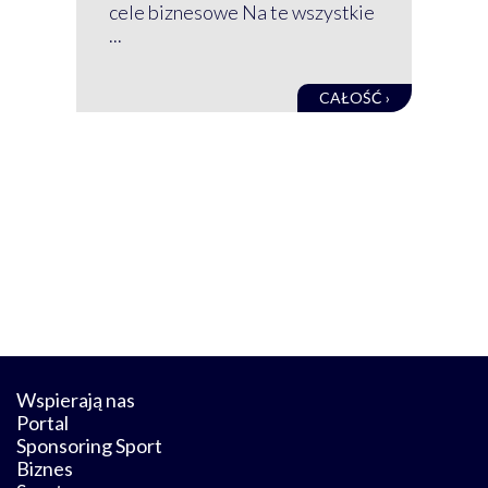
baz
cele biznesowe Na te wszystkie
kon
...
obec
CAŁOŚĆ ›
Wspierają nas
Portal
Sponsoring Sport
Biznes