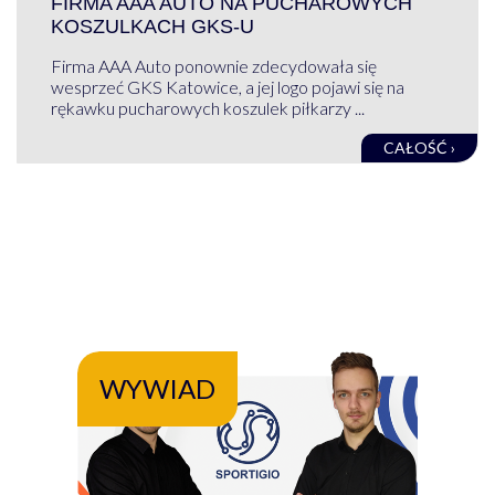
FIRMA AAA AUTO NA PUCHAROWYCH
KOSZULKACH GKS-U
Firma AAA Auto ponownie zdecydowała się
wesprzeć GKS Katowice, a jej logo pojawi się na
rękawku pucharowych koszulek piłkarzy ...
CAŁOŚĆ ›
WYWIAD
WY