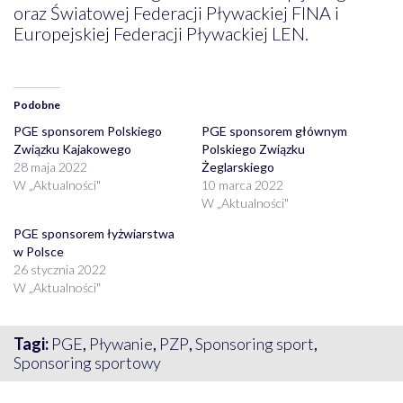
oraz Światowej Federacji Pływackiej FINA i
Europejskiej Federacji Pływackiej LEN.
Podobne
PGE sponsorem Polskiego
PGE sponsorem głównym
Związku Kajakowego
Polskiego Związku
28 maja 2022
Żeglarskiego
W „Aktualności"
10 marca 2022
W „Aktualności"
PGE sponsorem łyżwiarstwa
w Polsce
26 stycznia 2022
W „Aktualności"
Tagi:
PGE
,
Pływanie
,
PZP
,
Sponsoring sport
,
Sponsoring sportowy