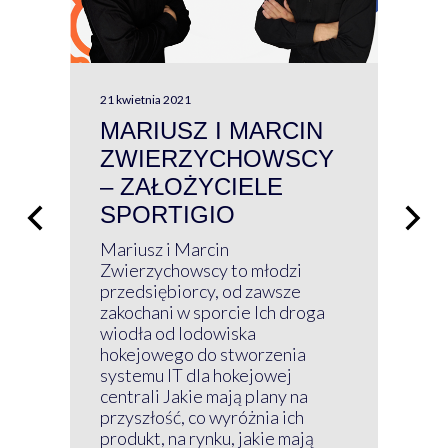
21 kwietnia 2021
13 kw
MARIUSZ I MARCIN
#W
ZWIERZYCHOWSCY
P
– ZAŁOŻYCIELE
KL
SPORTIGIO
ŁĄ
P
Mariusz i Marcin
Z 
Zwierzychowscy to młodzi
przedsiębiorcy, od zawsze
Prz
zakochani w sporcie Ich droga
Klu
wiodła od lodowiska
wir
hokejowego do stworzenia
nim
systemu IT dla hokejowej
GRU
centrali Jakie mają plany na
mog
przyszłość, co wyróżnia ich
net
produkt, na rynku, jakie mają