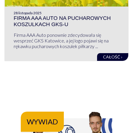
28 listopada 2025
FIRMA AAA AUTO NA PUCHAROWYCH
KOSZULKACH GKS-U
Firma AAA Auto ponownie zdecydowała się
wesprzeć GKS Katowice, a jej logo pojawi się na
rękawku pucharowych koszulek piłkarzy ...
CAŁOŚĆ ›
WYWIAD
WY