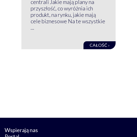
centrali Jakie mają plany na
mog
przyszłość, co wyróżnia ich
net
produkt, na rynku, jakie mają
baz
cele biznesowe Na te wszystkie
kon
...
obec
CAŁOŚĆ ›
Wspierają nas
Portal