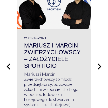
21 kwietnia 2021
13 kw
MARIUSZ I MARCIN
#W
ZWIERZYCHOWSCY
P
– ZAŁOŻYCIELE
KL
SPORTIGIO
ŁĄ
P
Mariusz i Marcin
Z 
Zwierzychowscy to młodzi
przedsiębiorcy, od zawsze
Prz
zakochani w sporcie Ich droga
Klu
wiodła od lodowiska
wir
hokejowego do stworzenia
nim
systemu IT dla hokejowej
GRU