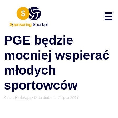
Przewiń do zawartości
Poka
PGE będzie
mocniej wspierać
młodych
sportowców
Autor:
Redakcja
• Data dodania:
3 lipca 2017