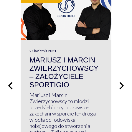
21 kwietnia 2021
13 kw
MARIUSZ I MARCIN
#W
ZWIERZYCHOWSCY
P
– ZAŁOŻYCIELE
KL
SPORTIGIO
ŁĄ
P
Mariusz i Marcin
Z 
Zwierzychowscy to młodzi
przedsiębiorcy, od zawsze
Prz
zakochani w sporcie Ich droga
Klu
wiodła od lodowiska
wir
hokejowego do stworzenia
nim
systemu IT dla hokejowej