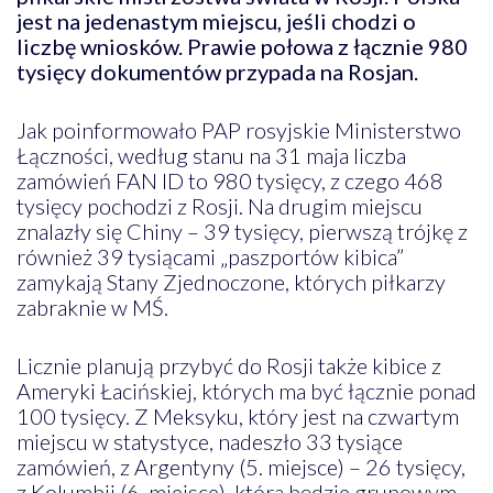
jest na jedenastym miejscu, jeśli chodzi o
liczbę wniosków. Prawie połowa z łącznie 980
tysięcy dokumentów przypada na Rosjan.
Jak poinformowało PAP rosyjskie Ministerstwo
Łączności, według stanu na 31 maja liczba
zamówień FAN ID to 980 tysięcy, z czego 468
tysięcy pochodzi z Rosji. Na drugim miejscu
znalazły się Chiny – 39 tysięcy, pierwszą trójkę z
również 39 tysiącami „paszportów kibica”
zamykają Stany Zjednoczone, których piłkarzy
zabraknie w MŚ.
Licznie planują przybyć do Rosji także kibice z
Ameryki Łacińskiej, których ma być łącznie ponad
100 tysięcy. Z Meksyku, który jest na czwartym
miejscu w statystyce, nadeszło 33 tysiące
zamówień, z Argentyny (5. miejsce) – 26 tysięcy,
z Kolumbii (6. miejsce), która będzie grupowym