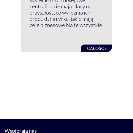
GRU
centrali Jakie mają plany na
mog
przyszłość, co wyróżnia ich
net
produkt, na rynku, jakie mają
baz
cele biznesowe Na te wszystkie
kon
...
obec
CAŁOŚĆ ›
Wspierają nas