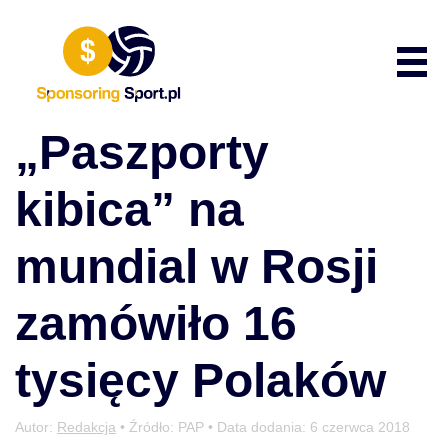
Przewiń do zawartości
Poka
„Paszporty
kibica” na
mundial w Rosji
zamówiło 16
tysięcy Polaków
Autor:
Redakcja
• Źródło: PAP • Data dodania:
6 czerwca 2018