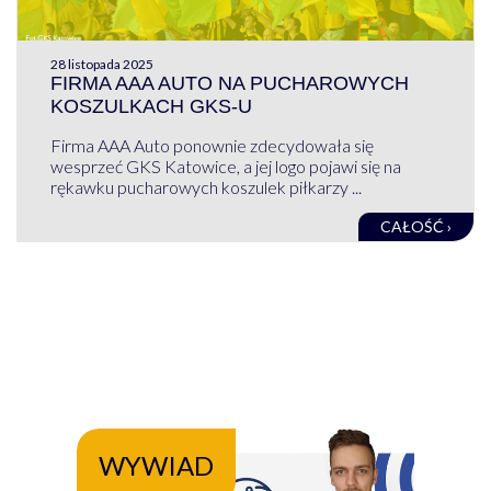
28 listopada 2025
FIRMA AAA AUTO NA PUCHAROWYCH
KOSZULKACH GKS-U
Firma AAA Auto ponownie zdecydowała się
wesprzeć GKS Katowice, a jej logo pojawi się na
rękawku pucharowych koszulek piłkarzy ...
CAŁOŚĆ ›
WYWIAD
WY