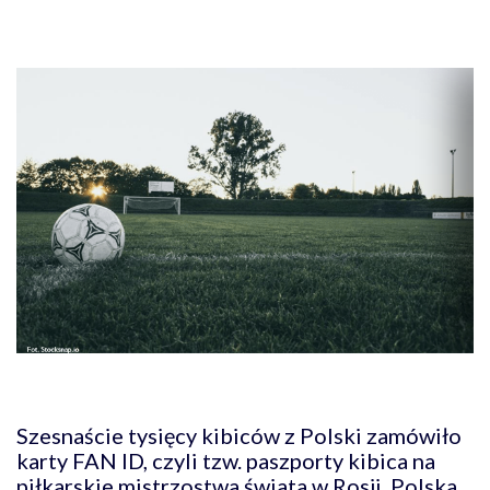
Szesnaście tysięcy kibiców z Polski zamówiło
karty FAN ID, czyli tzw. paszporty kibica na
piłkarskie mistrzostwa świata w Rosji. Polska