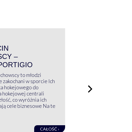
WYWIAD
CIN
CY –
PORTIGIO
ychowscy to młodzi
 zakochani w sporcie Ich
ka hokejowego do
a hokejowej centrali
złość, co wyróżnia ich
mają cele biznesowe Na te
CAŁOŚĆ ›