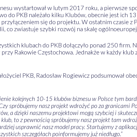
nesu wystartował w lutym 2017 roku, a pierwsze spo
 do PKB należało kilku Klubów, obecnie jest ich 13 
e przyłączeniem się do projektu. W ostatnim czasie z
lii, co zwiastuje szybki rozwój na skalę ogólnoeuropej
stkich klubach do PKB dołączyło ponad 250 firm. Naj
y przy Rakowie Częstochowa. Jednakże w każdy klub 
założyciel PKB, Radosław Rogiewicz podsumował obecn
enie kolejnych 10-15 klubów biznesu w Polsce tym bard
j. Czy spróbujemy nasz projekt wdrożyć po za granicami 
w, a dzięki naszemu projektowi mogą szybciej i skutecz
awy klub, to z pewnością spróbujemy nasz projekt tam 
ardziej usprawnić nasz model pracy. Startujemy z aplika
zystkich szczegółach poinformujemy już niedługo.”