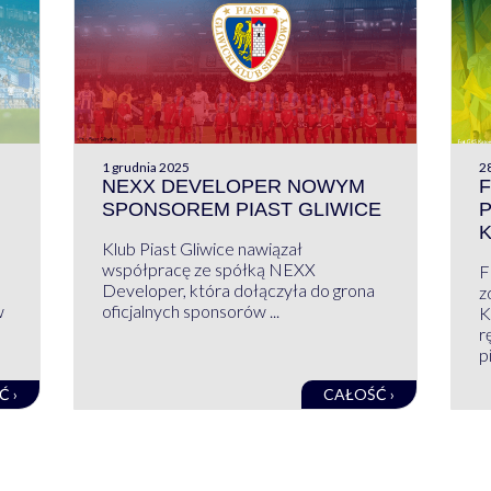
1 grudnia 2025
28
NEXX DEVELOPER NOWYM
F
SPONSOREM PIAST GLIWICE
Klub Piast Gliwice nawiązał
współpracę ze spółką NEXX
F
Developer, która dołączyła do grona
z
w
oficjalnych sponsorów ...
K
r
pi
Ć ›
CAŁOŚĆ ›