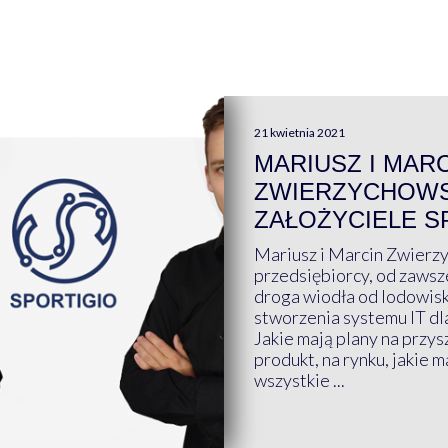
21 kwietnia 2021
MARIUSZ I MAR
ZWIERZYCHOWS
ZAŁOŻYCIELE S
Mariusz i Marcin Zwierz
przedsiębiorcy, od zawsze
droga wiodła od lodowis
stworzenia systemu IT dl
Jakie mają plany na przys
produkt, na rynku, jakie 
wszystkie ...