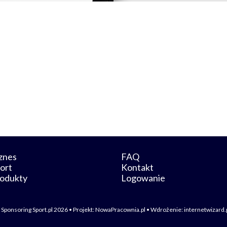
znes
FAQ
ort
Kontakt
odukty
Logowanie
 Sponsoring Sport.pl 2026 • Projekt:
NowaPracownia.pl
• Wdrożenie:
internetwizard.