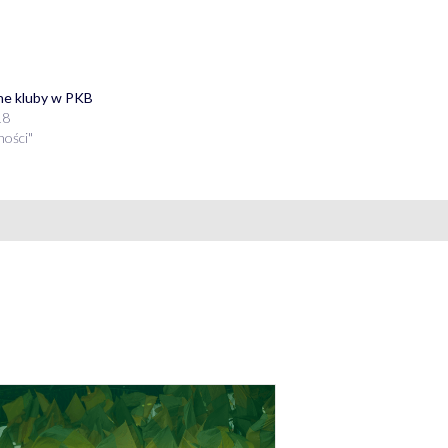
ne kluby w PKB
18
ności"