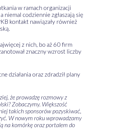
tkania w ramach organizacji
a niemal codziennie zgłaszają się
 PKB kontakt nawiązały również
ską.
więcej z nich, bo aż 60 firm
zanotował znaczny wzrost liczby
e działania oraz zdradził plany
ziej, że prowadzę rozmowy z
Polski? Zobaczymy. Większość
niej takich sponsorów pozyskiwać,
wdrożyć. W nowym roku wprowadzamy
cją na komórkę oraz portalem do