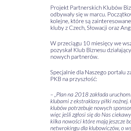
Projekt Partnerskich Klubów Biz
odbywały się w marcu. Początkowo
kolejne, które są zainteresowan
kluby z Czech, Słowacji oraz Ang
W przeciągu 10 miesięcy we wszy
pozyskał Klub Biznesu działając
nowych partnerów.
Specjalnie dla Naszego portalu 
PKB na przyszłość:
– „Plan na 2018 zakłada uruchomi
klubami z ekstraklasy piłki nożne
klubów potrzebuje nowych sponsoró
więc jeśli zgłosi się do Nas ciek
kilka nowości które mają jeszcze b
netwrokingu dla klubowiczów, o ws