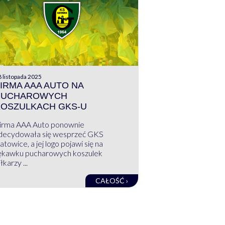
 listopada 2025
IRMA AAA AUTO NA
PUCHAROWYCH
KOSZULKACH GKS-U
irma AAA Auto ponownie
decydowała się wesprzeć GKS
atowice, a jej logo pojawi się na
ękawku pucharowych koszulek
łkarzy ...
CAŁOŚĆ ›