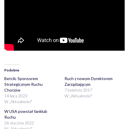
Podobne
Betclic Sponsorem
Ruch z nowym Dyrektorem
Strategicznym Ruchu
Zarządzającym
Chorzów
7 kwietnia 2017
14 lipca 2023
W „Aktualności"
W „Aktualności"
W USA powstał fanklub
Ruchu
26 stycznia 2022
W „Aktualności"