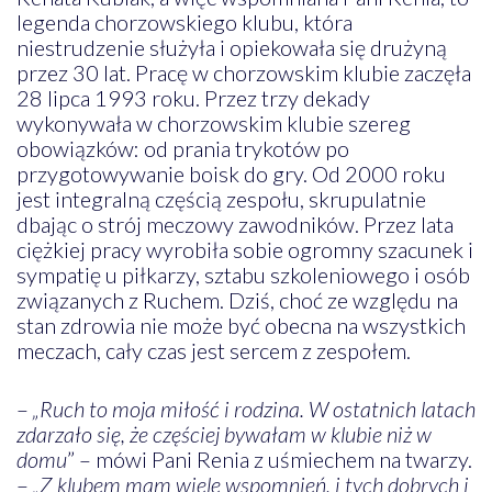
legenda chorzowskiego klubu, która
niestrudzenie służyła i opiekowała się drużyną
przez 30 lat. Pracę w chorzowskim klubie zaczęła
28 lipca 1993 roku. Przez trzy dekady
wykonywała w chorzowskim klubie szereg
obowiązków: od prania trykotów po
przygotowywanie boisk do gry. Od 2000 roku
jest integralną częścią zespołu, skrupulatnie
dbając o strój meczowy zawodników. Przez lata
ciężkiej pracy wyrobiła sobie ogromny szacunek i
sympatię u piłkarzy, sztabu szkoleniowego i osób
związanych z Ruchem. Dziś, choć ze względu na
stan zdrowia nie może być obecna na wszystkich
meczach, cały czas jest sercem z zespołem.
–
„Ruch to moja miłość i rodzina. W ostatnich latach
zdarzało się, że częściej bywałam w klubie niż w
domu
” – mówi Pani Renia z uśmiechem na twarzy.
–
„Z klubem mam wiele wspomnień, i tych dobrych i