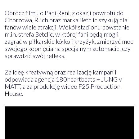
Oprócz filmu o Pani Reni, z okazji powrotu do
Chorzowa, Ruch oraz marka Betclic szykują dla
fanów wiele atrakcji. Wokół stadionu powstanie
m.in. strefa Betclic, w której fani będą mogli
zagrać w piłkarskie kółko i krzyżyk, zmierzyć moc
swojego kopnięcia na specjalnym automacie, czy
sprawdzić swój refleks.
Za ideę kreatywną oraz realizację kampanii
odpowiada agencja 180heartbeats + JUNG v
MATT, a za produkcję wideo F25 Production
House.