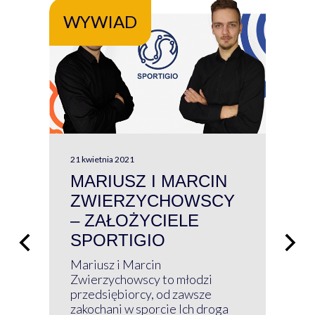
WYWIAD
WY
21 kwietnia 2021
13 kw
MARIUSZ I MARCIN
#W
ZWIERZYCHOWSCY
P
– ZAŁOŻYCIELE
KL
SPORTIGIO
ŁĄ
P
Mariusz i Marcin
Z 
Zwierzychowscy to młodzi
przedsiębiorcy, od zawsze
Prz
zakochani w sporcie Ich droga