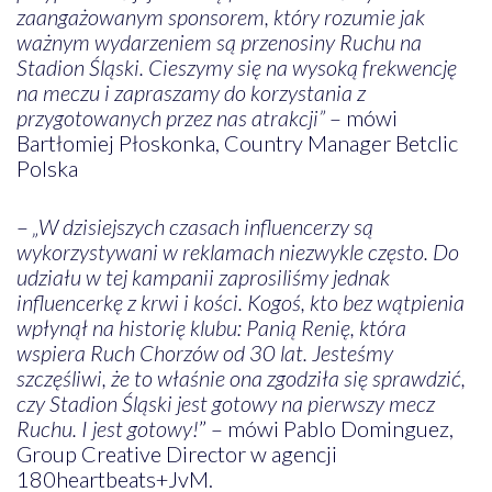
zaangażowanym sponsorem, który rozumie jak
ważnym wydarzeniem są przenosiny Ruchu na
Stadion Śląski. Cieszymy się na wysoką frekwencję
na meczu i zapraszamy do korzystania z
przygotowanych przez nas atrakcji”
– mówi
Bartłomiej Płoskonka, Country Manager Betclic
Polska
–
„W dzisiejszych czasach influencerzy są
wykorzystywani w reklamach niezwykle często. Do
udziału w tej kampanii zaprosiliśmy jednak
influencerkę z krwi i kości. Kogoś, kto bez wątpienia
wpłynął na historię klubu: Panią Renię, która
wspiera Ruch Chorzów od 30 lat. Jesteśmy
szczęśliwi, że to właśnie ona zgodziła się sprawdzić,
czy Stadion Śląski jest gotowy na pierwszy mecz
Ruchu. I jest gotowy!
” – mówi Pablo Dominguez,
Group Creative Director w agencji
180heartbeats+JvM.