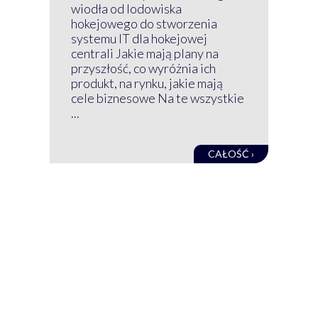
Klu
wiodła od lodowiska
wir
hokejowego do stworzenia
nim
systemu IT dla hokejowej
GRU
centrali Jakie mają plany na
mog
przyszłość, co wyróżnia ich
net
produkt, na rynku, jakie mają
baz
cele biznesowe Na te wszystkie
kon
...
obec
CAŁOŚĆ ›