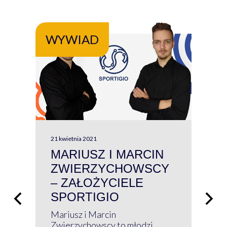
WYWIAD
WY
21 kwietnia 2021
13 kw
MARIUSZ I MARCIN
#W
ZWIERZYCHOWSCY
P
– ZAŁOŻYCIELE
KL
SPORTIGIO
ŁĄ
P
Mariusz i Marcin
Z 
Zwierzychowscy to młodzi