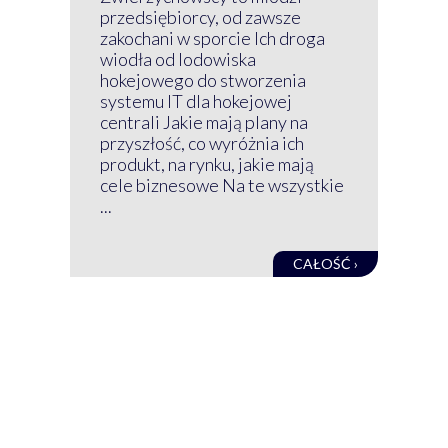
przedsiębiorcy, od zawsze
Prz
zakochani w sporcie Ich droga
Klu
wiodła od lodowiska
wir
hokejowego do stworzenia
nim
systemu IT dla hokejowej
GRU
centrali Jakie mają plany na
mog
przyszłość, co wyróżnia ich
net
produkt, na rynku, jakie mają
baz
cele biznesowe Na te wszystkie
kon
...
obec
CAŁOŚĆ ›