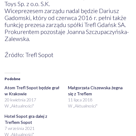
Toys Sp. z o.o. S.K.
Wiceprezesem zarządu nadal będzie Dariusz
Gadomski, który od czerwca 2016 r. pełni także
funkcję prezesa zarządu spółki Trefl Gdańsk SA.
Prokurentem pozostaje Joanna Szczupaczyńska-
Zalewska.
Źródło: Trefl Sopot
Podobne
Atom Trefl Sopot będzie grał
Małgorzata Ciszewska żegna
w Krakowie
się z Treflem
20 kwietnia 2017
11 lipca 2018
W „Aktualności"
W „Aktualności"
Hotel Sopot gra dalej z
Treflem Sopot
7 września 2021
W „Aktualności"