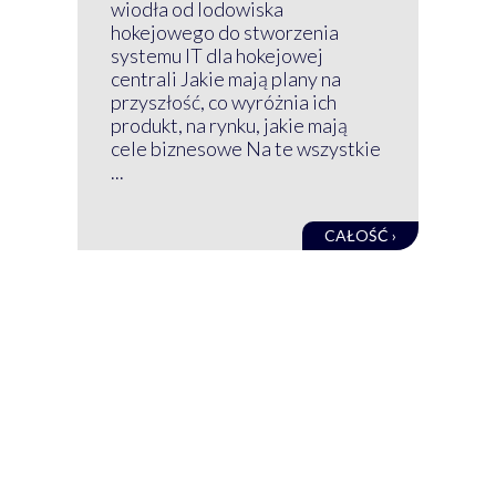
Klu
wiodła od lodowiska
wir
hokejowego do stworzenia
nim
systemu IT dla hokejowej
GRU
centrali Jakie mają plany na
mog
przyszłość, co wyróżnia ich
net
produkt, na rynku, jakie mają
baz
cele biznesowe Na te wszystkie
kon
...
obec
CAŁOŚĆ ›