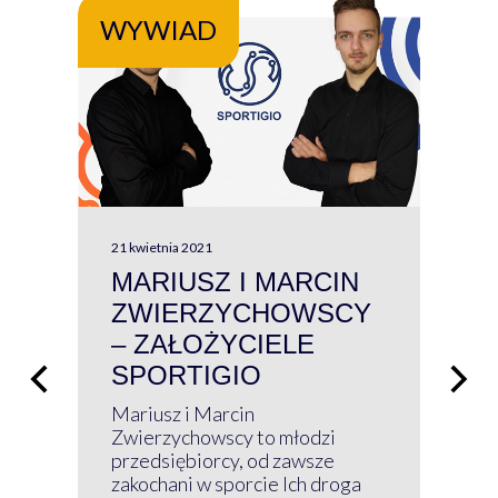
WYWIAD
WY
21 kwietnia 2021
13 kw
MARIUSZ I MARCIN
#W
ZWIERZYCHOWSCY
P
– ZAŁOŻYCIELE
KL
SPORTIGIO
ŁĄ
P
Mariusz i Marcin
Z 
Zwierzychowscy to młodzi
przedsiębiorcy, od zawsze
Prz
zakochani w sporcie Ich droga