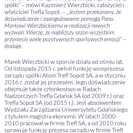
spółki”
– mówi Kazimierz Wierzbicki, założyciel i
właściciel Trefla Sopot. –
„Jestem przekonany, że
doświadczenie i zaangażowanie pomogą Panu
Markowi Wierzbickiemu w realizacji nowych
wyzwań. Wierzę, że najbliższy sezon wszystkim
przyniesie wiele pozytywnych sportowych emocji”
–
dodaje.
Marek Wierzbicki w sporcie działa od ośmiu lat.
Od listopada 2015 r. pełnił funkcję wiceprezesa
zarządu spółki Atom Trefl Sopot SA, a w styczniu
2016 r. został jej prezesem. Jego doświadczenie
obejmuje także członkostwo w Radach
Nadzorczych Trefla Gdańsk SA (od 2009 r.) oraz
Trefla Sopot SA (od 2015 r.). Jest absolwentem
Wydziału Zarządzania Uniwersytetu Gdańskiego
z tytułem magistra ekonomii. W latach 2000-
2010 pracował w firmie Trefl SA, a od 2010 roku
sprawuje funkcję prezesa zarządu w firmie Trefl