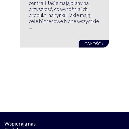
GRU
centrali Jakie mają plany na
mog
przyszłość, co wyróżnia ich
net
produkt, na rynku, jakie mają
baz
cele biznesowe Na te wszystkie
kon
...
obec
CAŁOŚĆ ›
Wspierają nas