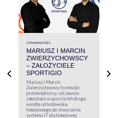
21 kwietnia 2021
13 kw
MARIUSZ I MARCIN
#W
ZWIERZYCHOWSCY
P
– ZAŁOŻYCIELE
KL
SPORTIGIO
ŁĄ
P
Mariusz i Marcin
Z 
Zwierzychowscy to młodzi
przedsiębiorcy, od zawsze
Prz
zakochani w sporcie Ich droga
Klu
wiodła od lodowiska
wir
hokejowego do stworzenia
nim
systemu IT dla hokejowej