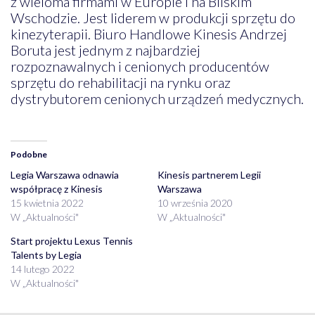
z wieloma firmami w Europie i na Bliskim
Wschodzie. Jest liderem w produkcji sprzętu do
kinezyterapii. Biuro Handlowe Kinesis Andrzej
Boruta jest jednym z najbardziej
rozpoznawalnych i cenionych producentów
sprzętu do rehabilitacji na rynku oraz
dystrybutorem cenionych urządzeń medycznych.
Podobne
Legia Warszawa odnawia
Kinesis partnerem Legii
współpracę z Kinesis
Warszawa
15 kwietnia 2022
10 września 2020
W „Aktualności"
W „Aktualności"
Start projektu Lexus Tennis
Talents by Legia
14 lutego 2022
W „Aktualności"