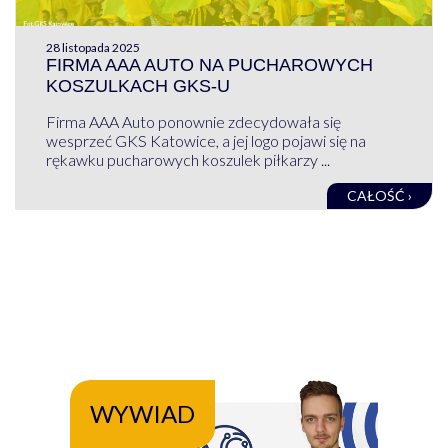
28 listopada 2025
FIRMA AAA AUTO NA PUCHAROWYCH
KOSZULKACH GKS-U
Firma AAA Auto ponownie zdecydowała się
wesprzeć GKS Katowice, a jej logo pojawi się na
rękawku pucharowych koszulek piłkarzy ...
CAŁOŚĆ ›
WYWIAD
WY