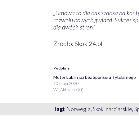
„Umowa to dla nas szansa na konty
rozwoju nowych gwiazd. Sukces sp
dla dwóch stron.”
Źródło: Skoki24.pl
Podobne
Motor Lublin już bez Sponsora Tytularnego
10 maja 2020
W „Aktualności"
Tagi:
Norwegia
,
Skoki narciarskie
,
S