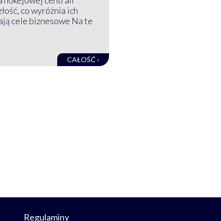
a hokejowej centrali
złość, co wyróżnia ich
mają cele biznesowe Na te
CAŁOŚĆ ›
Regulaminy