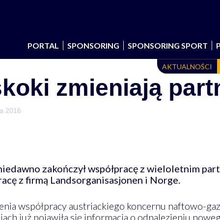
PORTAL
SPONSORING
SPONSORING SPORT
AKTUALNOŚCI
koki zmieniają part
ia 2016
iedawno zakończył współpracę z wieloletnim part
acę z firmą
Landsorganisasjonen i Norge.
ńczenia współpracy austriackiego koncernu naftowo
ach już pojawiła się informacja o odnalezieniu nowe