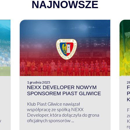
NAJNOWSZE
1 grudnia 2025
28
NEXX DEVELOPER NOWYM
F
SPONSOREM PIAST GLIWICE
Klub Piast Gliwice nawiązał
współpracę ze spółką NEXX
F
Developer, która dołączyła do grona
z
w
oficjalnych sponsorów ...
K
r