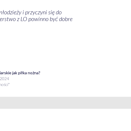
odzieży i przyczyni się do
nerstwo z LO powinno być dobre
iarskie jak piłka nożna?
 2024
ności"