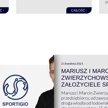
pi
Ć ›
CAŁOŚĆ ›
21 kwietnia 2021
MARIUSZ I MAR
ZWIERZYCHOWS
ZAŁOŻYCIELE S
Mariusz i Marcin Zwierz
przedsiębiorcy, od zawsze
droga wiodła od lodowis