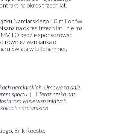
trakt na okres trzech lat.
iązku Narciarskiego 10 milionów
sana na okres trzech lat i nie ma
j OMV, LO będzie sponsorować
est również wzmianka o
ru Świata w Lillehammer,
kach narciarskich. Umowa ta daje
tem sportu. (…) Teraz czeka nas
 dostarcza wiele wspaniałych
skokach narciarskich
iego, Erik Roeste: