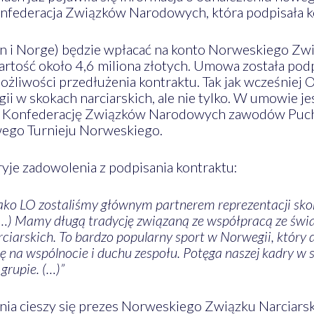
federacja Związków Narodowych, która podpisała kon
n i Norge) będzie wpłacać na konto Norweskiego Zw
tość około 4,6 miliona złotych. Umowa została podpi
ożliwości przedłużenia kontraktu. Tak jak wcześnie
 w skokach narciarskich, ale nie tylko. W umowie j
 Konfederację Związków Narodowych zawodów Pucha
ego Turnieju Norweskiego.
kryje zadowolenia z podpisania kontraktu:
jako LO zostaliśmy głównym partnerem reprezentacji sko
…) Mamy długą tradycję związaną ze współpracą ze świa
rciarskich. To bardzo popularny sport w Norwegii, który
ę na wspólnocie i duchu zespołu. Potęga naszej kadry w 
grupie. (…)”
ia cieszy się prezes Norweskiego Związku Narciarsk