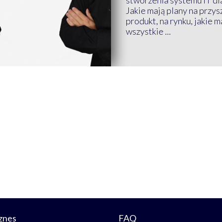
stworzenia systemu IT dl
Jakie mają plany na przys
produkt, na rynku, jakie 
wszystkie ...
znes
FAQ