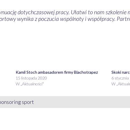
nuację dotychczasowej pracy. Ułatwi to nam szkolenie mł
ortowy wynika z poczucia wspólnoty i współpracy. Part
Kamil Stoch ambasadorem firmy Blachotrapez
Skoki narc
15 listopada 2020
6 stycznia
W „Aktualności"
W „Aktual
ponsoring sport