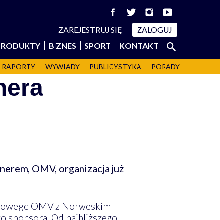
ZAREJESTRUJ SIĘ
ZALOGUJ
Szukaj:
PRODUKTY
BIZNES
SPORT
KONTAKT
SZUKAJ
RAPORTY
WYWIADY
PUBLICYSTYKA
PORADY
nera
nerem, OMV, organizacja już
-gazowego OMV z Norweskim
go sponsora. Od najbliższego