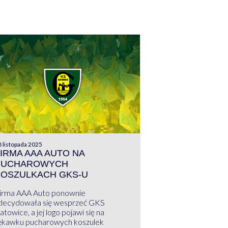
 listopada 2025
IRMA AAA AUTO NA
PUCHAROWYCH
KOSZULKACH GKS-U
irma AAA Auto ponownie
decydowała się wesprzeć GKS
atowice, a jej logo pojawi się na
ękawku pucharowych koszulek