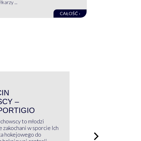
łkarzy ...
CAŁOŚĆ ›
WYWIAD
CIN
CY –
PORTIGIO
ychowscy to młodzi
 zakochani w sporcie Ich
ka hokejowego do