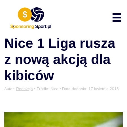
Przewiń do zawartości
Poka
Nice 1 Liga rusza
z nową akcją dla
kibiców
Autor:
Redakcja
• Źródło: Nice • Data dodania:
17 kwietnia 2018