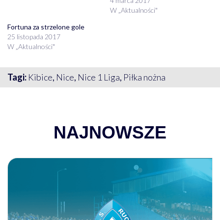
4 marca 2017
W „Aktualności"
Fortuna za strzelone gole
25 listopada 2017
W „Aktualności"
Tagi:
Kibice
,
Nice
,
Nice 1 Liga
,
Piłka nożna
NAJNOWSZE