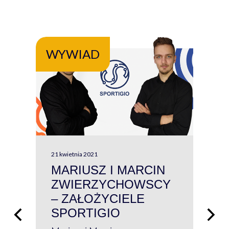
WYWIAD
WY
21 kwietnia 2021
13 kw
MARIUSZ I MARCIN
#W
ZWIERZYCHOWSCY
P
– ZAŁOŻYCIELE
KL
SPORTIGIO
ŁĄ
P