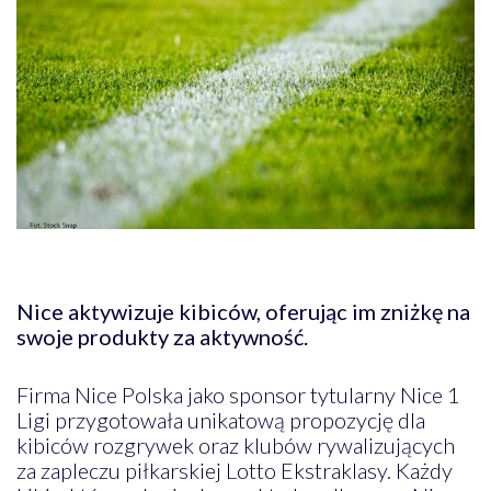
Nice aktywizuje kibiców, oferując im zniżkę na
swoje produkty za aktywność.
Firma Nice Polska jako sponsor tytularny Nice 1
Ligi przygotowała unikatową propozycję dla
kibiców rozgrywek oraz klubów rywalizujących
za zapleczu piłkarskiej Lotto Ekstraklasy. Każdy