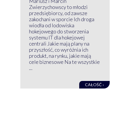
Mariusz i Marcin
Z 
Zwierzychowscy to młodzi
przedsiębiorcy, od zawsze
Prz
zakochani w sporcie Ich droga
Klu
wiodła od lodowiska
wir
hokejowego do stworzenia
nim
systemu IT dla hokejowej
GRU
centrali Jakie mają plany na
mog
przyszłość, co wyróżnia ich
net
produkt, na rynku, jakie mają
baz
cele biznesowe Na te wszystkie
kon
...
obec
CAŁOŚĆ ›