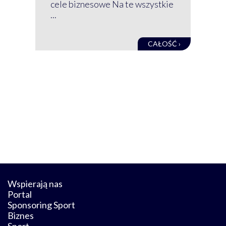
baz
cele biznesowe Na te wszystkie
kon
...
obec
CAŁOŚĆ ›
Wspierają nas
Portal
Sponsoring Sport
Biznes
Sport