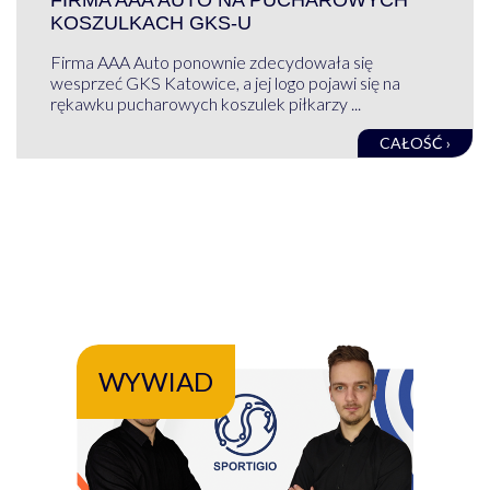
FIRMA AAA AUTO NA PUCHAROWYCH
KOSZULKACH GKS-U
Firma AAA Auto ponownie zdecydowała się
wesprzeć GKS Katowice, a jej logo pojawi się na
rękawku pucharowych koszulek piłkarzy ...
CAŁOŚĆ ›
WYWIAD
WY