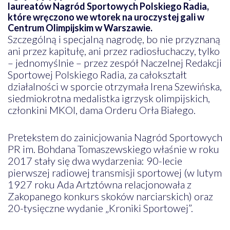
laureatów Nagród Sportowych Polskiego Radia,
które wręczono we wtorek na uroczystej gali w
Centrum Olimpijskim w Warszawie.
Szczególną i specjalną nagrodę, bo nie przyznaną
ani przez kapitułę, ani przez radiosłuchaczy, tylko
– jednomyślnie – przez zespół Naczelnej Redakcji
Sportowej Polskiego Radia, za całokształt
działalności w sporcie otrzymała Irena Szewińska,
siedmiokrotna medalistka igrzysk olimpijskich,
członkini MKOl, dama Orderu Orła Białego.
Pretekstem do zainicjowania Nagród Sportowych
PR im. Bohdana Tomaszewskiego właśnie w roku
2017 stały się dwa wydarzenia: 90-lecie
pierwszej radiowej transmisji sportowej (w lutym
1927 roku Ada Artztówna relacjonowała z
Zakopanego konkurs skoków narciarskich) oraz
20-tysięczne wydanie „Kroniki Sportowej”.