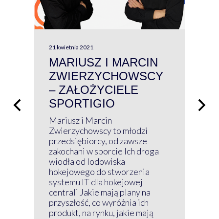
21 kwietnia 2021
13 kw
MARIUSZ I MARCIN
#W
ZWIERZYCHOWSCY
P
– ZAŁOŻYCIELE
KL
SPORTIGIO
ŁĄ
P
Mariusz i Marcin
Z 
Zwierzychowscy to młodzi
przedsiębiorcy, od zawsze
Prz
zakochani w sporcie Ich droga
Klu
wiodła od lodowiska
wir
hokejowego do stworzenia
nim
systemu IT dla hokejowej
GRU
centrali Jakie mają plany na
mog
przyszłość, co wyróżnia ich
net
produkt, na rynku, jakie mają