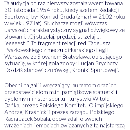
Ta audycja po raz pierwszy została wyemitowana
30 listopada 1954 roku, kiedy szefem Redakcji
Sportowej był Konrad Gruda (zmarł w 2102 roku
w wieku 97 lat). Słuchacze mogli wówczas
usłyszeć charakterystyczny sygnał dźwiękowy ze
słowami: „Oj strzelaj, prędzej, strzelaj …
jeeeeest!”. To fragment relacji red. Tadeusza
Pyszkowskiego z meczu piłkarskiego Legii
Warszawa ze Slovanem Bratysława, opisującego
sytuację, w której gola zdobył Lucjan Brychczy.
Do dziś stanowi czołówkę „Kroniki Sportowej”.
Obecni na gali i wręczający laureatom oraz ich
przedstawicielom m.in. pamiątkowe statuetki i
dyplomy minister sportu i turystyki Witold
Bańka, prezes Polskiego Komitetu Olimpijskiego
Andrzej Kraśnicki i prezes zarządu Polskiego
Radia Jacek Sobala, opowiadali o swoich
wrażeniach i emocjach związanych z tą najstarszą