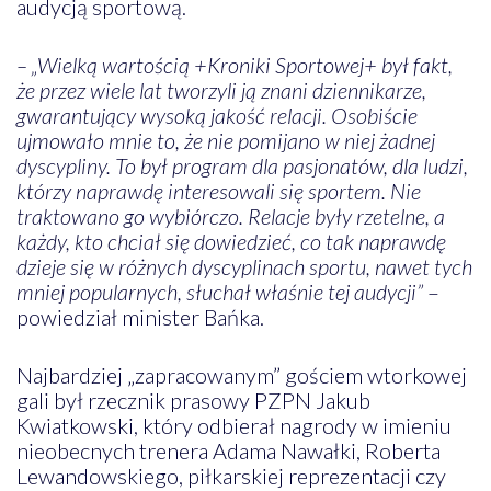
audycją sportową.
– „Wielką wartością +Kroniki Sportowej+ był fakt,
że przez wiele lat tworzyli ją znani dziennikarze,
gwarantujący wysoką jakość relacji. Osobiście
ujmowało mnie to, że nie pomijano w niej żadnej
dyscypliny. To był program dla pasjonatów, dla ludzi,
którzy naprawdę interesowali się sportem. Nie
traktowano go wybiórczo. Relacje były rzetelne, a
każdy, kto chciał się dowiedzieć, co tak naprawdę
dzieje się w różnych dyscyplinach sportu, nawet tych
mniej popularnych, słuchał właśnie tej audycji”
–
powiedział minister Bańka.
Najbardziej „zapracowanym” gościem wtorkowej
gali był rzecznik prasowy PZPN Jakub
Kwiatkowski, który odbierał nagrody w imieniu
nieobecnych trenera Adama Nawałki, Roberta
Lewandowskiego, piłkarskiej reprezentacji czy