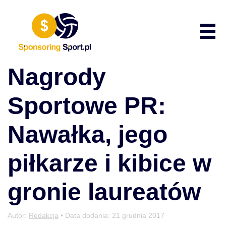
Przewiń do zawartości
Poka
Nagrody
Sportowe PR:
Nawałka, jego
piłkarze i kibice w
gronie laureatów
Autor:
Redakcja
• Data dodania:
21 grudnia 2017