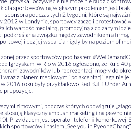
de Igrzyska i oczywiście nie może nie budzić kontrow
nak dla sportowców największym problemem jest brak
– sponsora podczas tych 2 tygodni, które są najważ
 w 2012 w Londynie, sportowcy zaczęli protestować w
 ich wartość medialną, promocyjną a co za tym idzie
 podkreślania związku między zawodnikiem a firmą, k
ortowej i bez jej wsparcia nigdy by na poziom olimpij
wadzonej przez sportowców pod hasłem #WeDemandCh
zed Igrzyskami w Rio w 2016 ogłoszono, że Rule 40
tnerami zawodników lub reprezentacji mogły do okre
wraz z planem mediowym i po akceptacji legalnie je 
ę w 2016 roku były przykładowo Red Bull i Under Arm
je propozycje.
wszymi zimowymi, podczas których obowiązuje „złago
tóre stosują klasyczny ambush marketing i na pewno ni
l. Przykładem jest operator telefonii komórkowej 
kich sportowców i hasłem „See you in PyeongChang” i