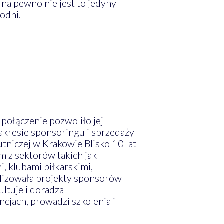
 na pewno nie jest to jedyny
odni.
–
połączenie pozwoliło jej
kresie sponsoringu i sprzedaży
iczej w Krakowie Blisko 10 lat
m z sektorów takich jak
 klubami piłkarskimi,
alizowała projekty sponsorów
ltuje i doradza
jach, prowadzi szkolenia i