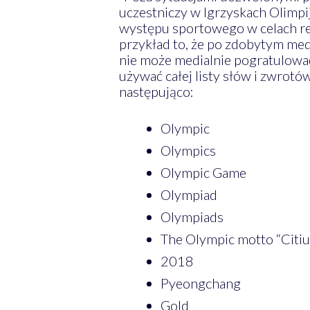
uczestniczy w Igrzyskach Olimpij
występu sportowego w celach re
przykład to, że po zdobytym me
nie może medialnie pogratulow
używać całej listy słów i zwrot
następująco:
Olympic
Olympics
Olympic Game
Olympiad
Olympiads
The Olympic motto “Citius
2018
Pyeongchang
Gold