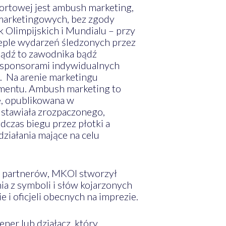
ortowej jest ambush marketing,
marketingowych, bez zgody
k Olimpijskich i Mundialu – przy
ieple wydarzeń śledzonych przez
 bądź to zawodnika bądź
ej sponsorami indywidualnych
. Na arenie marketingu
gmentu. Ambush marketing to
e, opublikowana w
dstawiała zrozpaczonego,
dczas biegu przez płotki a
ziałania mające na celu
h partnerów, MKOl stworzył
ia z symboli i słów kojarzonych
 i oficjeli obecnych na imprezie.
r lub działacz, który