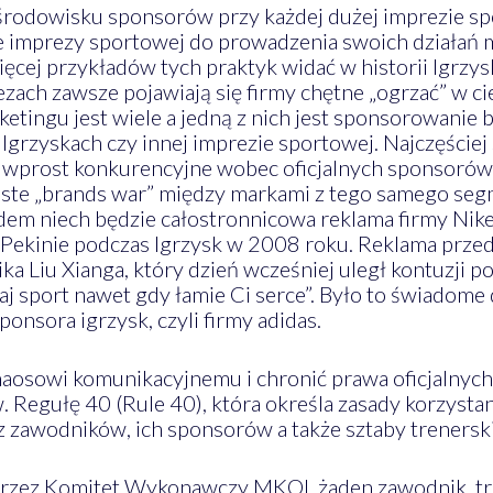
środowisku sponsorów przy każdej dużej imprezie sp
 imprezy sportowej do prowadzenia swoich działań 
ęcej przykładów tych praktyk widać w historii Igrzys
zach zawsze pojawiają się firmy chętne „ogrzać” w c
ketingu jest wiele a jedną z nich jest sponsorowanie
w Igrzyskach czy innej imprezie sportowej. Najczęści
 wprost konkurencyjne wobec oficjalnych sponsorów
oiste „brands war” między markami z tego samego se
ładem niech będzie całostronnicowa reklama firmy Nik
 Pekinie podczas Igrzysk w 2008 roku. Reklama prze
 Liu Xianga, który dzień wcześniej uległ kontuzji po
 sport nawet gdy łamie Ci serce”. Było to świadome d
onsora igrzysk, czyli firmy adidas.
haosowi komunikacyjnemu i chronić prawa oficjalnyc
 Regułę 40 (Rule 40), która określa zasady korzystan
 zawodników, ich sponsorów a także sztaby trenerskie
zez Komitet Wykonawczy MKOl, żaden zawodnik, trene