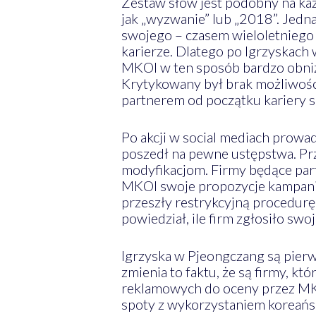
Zestaw słów jest podobny na każ
jak „wyzwanie” lub „2018”. Jed
swojego – czasem wieloletniego 
karierze. Dlatego po Igrzyskach
MKOl w ten sposób bardzo obniża
Krytykowany był brak możliwości
partnerem od początku kariery sp
Po akcji w social mediach pro
poszedł na pewne ustępstwa. Pr
modyfikacjom. Firmy będące par
MKOl swoje propozycje kampanii 
przeszły restrykcyjną procedur
powiedział, ile firm zgłosiło swo
Igrzyska w Pjeongczang są pier
zmienia to faktu, że są firmy, k
reklamowych do oceny przez MKO
spoty z wykorzystaniem koreańs