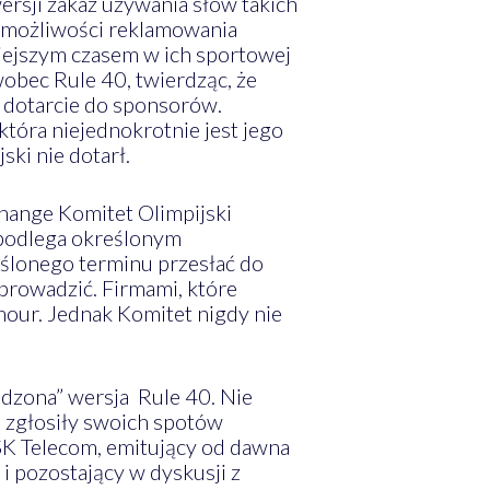
ersji zakaz używania słów takich
 możliwości reklamowania
niejszym czasem w ich sportowej
obec Rule 40, twierdząc, że
 dotarcie do sponsorów.
tóra niejednokrotnie jest jego
ski nie dotarł.
ange Komitet Olimpijski
 podlega określonym
ślonego terminu przesłać do
prowadzić. Firmami, które
our. Jednak Komitet nigdy nie
dzona” wersja Rule 40. Nie
e zgłosiły swoich spotów
SK Telecom, emitujący od dawna
 pozostający w dyskusji z