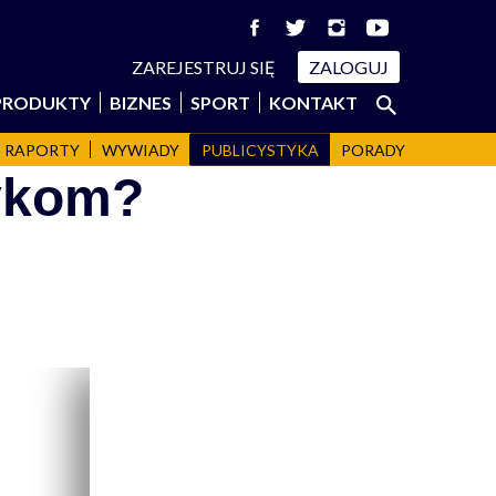
ZAREJESTRUJ SIĘ
ZALOGUJ
Szukaj:
PRODUKTY
BIZNES
SPORT
KONTAKT
SZUKAJ
RAPORTY
WYWIADY
PUBLICYSTYKA
PORADY
zykom?