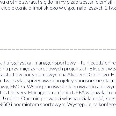
krotnie zwracał się do firmy o zaprzestanie emisji. I
 cieple ognia olimpijskiego w ciągu najbliższych 2 tyg
————————————————————————————
ia hungarystka i manager sportowy – to niecodzienne 
ia przy międzynarodowych projektach. Ekspert w za
a studiów podyplomowych na Akademii Górniczo-Hutn
 Tworzyła i sprzedawała projekty sponsorskie dla fir
sowy, FMCG. Współpracowała z kierowcami rajdowymi,
hts Delivery Manager z ramienia UEFA wdrażała i re
rainie. Obecnie prowadzi własną działalność, konsu
NGO i podmiotom sportowym. Występuje na konferenc