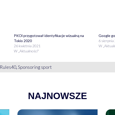
PKOl przygotował identyfikacje wizualną na
Google go
Tokio 2020
6 sierpnia
26 kwietnia 2021
W „Aktual
W „Aktualności"
Rules40
,
Sponsoring sport
NAJNOWSZE