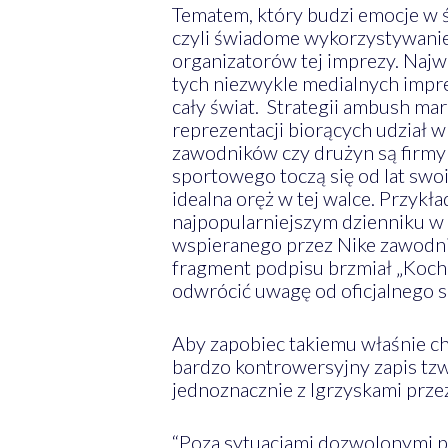
Tematem, który budzi emocje w 
czyli świadome wykorzystywanie
organizatorów tej imprezy. Najwi
tych niezwykle medialnych impre
cały świat. Strategii ambush mar
reprezentacji biorących udział 
zawodników czy drużyn są firmy
sportowego toczą się od lat sw
idealna oręż w tej walce. Przyk
najpopularniejszym dzienniku w
wspieranego przez Nike zawodnika
fragment podpisu brzmiał „Kochaj
odwrócić uwagę od oficjalnego sp
Aby zapobiec takiemu właśnie c
bardzo kontrowersyjny zapis tzw.
jednoznacznie z Igrzyskami przez
“Poza sytuacjami dozwolonymi pr