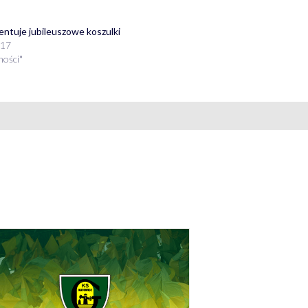
entuje jubileuszowe koszulki
017
ności"