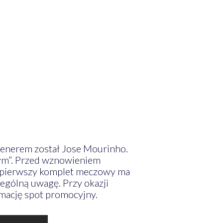
renerem został Jose Mourinho.
wym”. Przed wznowieniem
s pierwszy komplet meczowy ma
ególną uwagę. Przy okazji
mację spot promocyjny.