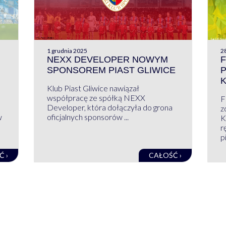
1 grudnia 2025
28
NEXX DEVELOPER NOWYM
F
SPONSOREM PIAST GLIWICE
Klub Piast Gliwice nawiązał
współpracę ze spółką NEXX
F
Developer, która dołączyła do grona
z
w
oficjalnych sponsorów ...
K
r
pi
Ć ›
CAŁOŚĆ ›