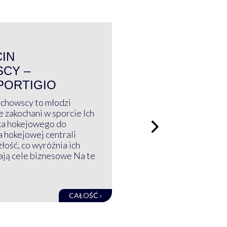
WYWIAD
CIN
CY –
PORTIGIO
ychowscy to młodzi
 zakochani w sporcie Ich
ka hokejowego do
a hokejowej centrali
złość, co wyróżnia ich
mają cele biznesowe Na te
CAŁOŚĆ ›