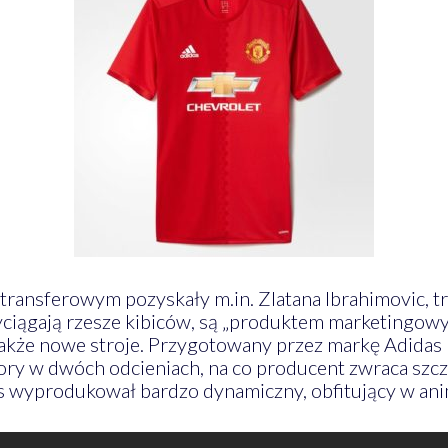
transferowym pozyskały m.in. Zlatana Ibrahimovic, t
yciągają rzesze kibiców, są „produktem marketingo
także nowe stroje. Przygotowany przez markę Adida
ry w dwóch odcieniach, na co producent zwraca szcz
s wyprodukował bardzo dynamiczny, obfitujący w ani