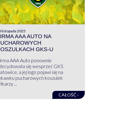
 listopada 2025
IRMA AAA AUTO NA
PUCHAROWYCH
KOSZULKACH GKS-U
irma AAA Auto ponownie
decydowała się wesprzeć GKS
atowice, a jej logo pojawi się na
ękawku pucharowych koszulek
łkarzy ...
CAŁOŚĆ ›