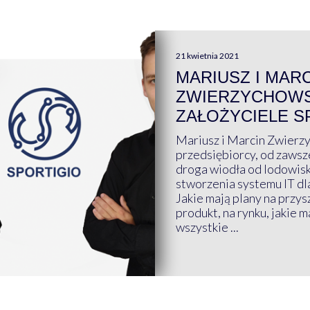
21 kwietnia 2021
MARIUSZ I MAR
ZWIERZYCHOWS
ZAŁOŻYCIELE S
Mariusz i Marcin Zwierz
przedsiębiorcy, od zawsze
droga wiodła od lodowis
stworzenia systemu IT dl
Jakie mają plany na przys
produkt, na rynku, jakie 
wszystkie ...