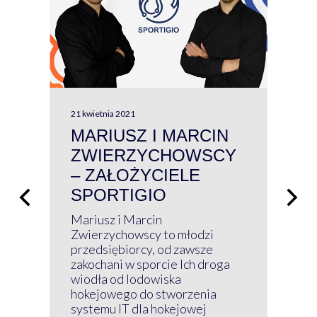
21 kwietnia 2021
13 kw
MARIUSZ I MARCIN
#W
ZWIERZYCHOWSCY
P
– ZAŁOŻYCIELE
KL
SPORTIGIO
ŁĄ
P
Mariusz i Marcin
Z 
Zwierzychowscy to młodzi
przedsiębiorcy, od zawsze
Prz
zakochani w sporcie Ich droga
Klu
wiodła od lodowiska
wir
hokejowego do stworzenia
nim
systemu IT dla hokejowej