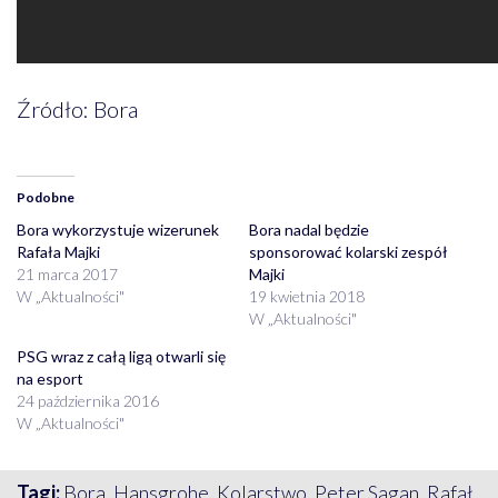
Źródło: Bora
Podobne
Bora wykorzystuje wizerunek
Bora nadal będzie
Rafała Majki
sponsorować kolarski zespół
21 marca 2017
Majki
W „Aktualności"
19 kwietnia 2018
W „Aktualności"
PSG wraz z całą ligą otwarli się
na esport
24 października 2016
W „Aktualności"
Tagi:
Bora
,
Hansgrohe
,
Kolarstwo
,
Peter Sagan
,
Rafał