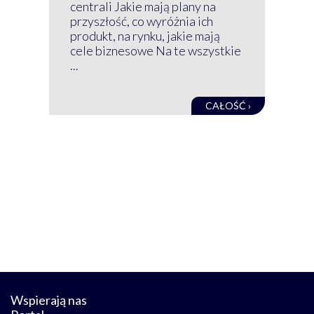
GRU
centrali Jakie mają plany na
mog
przyszłość, co wyróżnia ich
net
produkt, na rynku, jakie mają
baz
cele biznesowe Na te wszystkie
kon
...
obec
CAŁOŚĆ ›
Wspierają nas