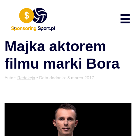
Przewiń do zawartości
Poka
Majka aktorem
filmu marki Bora
Autor:
Redakcja
• Data dodania:
3 marca 2017