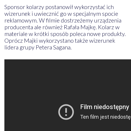
Sponsor kolarzy postanowił wykorzystać ich
wizerunek i uwiecznić go w specjalnym spocie
reklamowym. W filmie dostrzeżemy urządzenia
producenta ale również Rafała Majkę. Kolarz w
materiale w krótki sposób poleca nowe produkty.
Oprócz Majki wykorzystano także wizerunek
lidera grupy Petera Sagana.