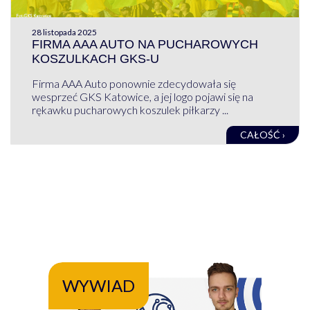
28 listopada 2025
FIRMA AAA AUTO NA PUCHAROWYCH
KOSZULKACH GKS-U
Firma AAA Auto ponownie zdecydowała się
wesprzeć GKS Katowice, a jej logo pojawi się na
rękawku pucharowych koszulek piłkarzy ...
CAŁOŚĆ ›
WYWIAD
WY