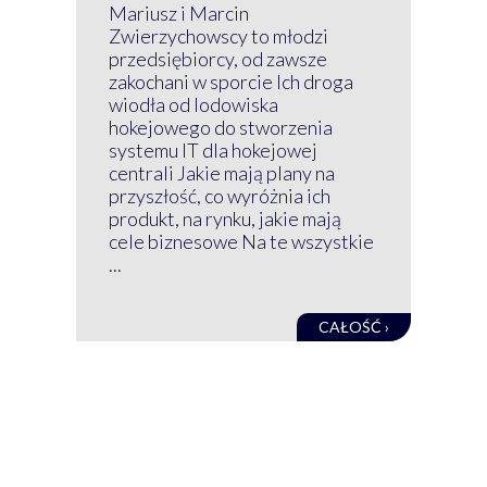
P
Mariusz i Marcin
Z 
Zwierzychowscy to młodzi
przedsiębiorcy, od zawsze
Prz
zakochani w sporcie Ich droga
Klu
wiodła od lodowiska
wir
hokejowego do stworzenia
nim
systemu IT dla hokejowej
GRU
centrali Jakie mają plany na
mog
przyszłość, co wyróżnia ich
net
produkt, na rynku, jakie mają
baz
cele biznesowe Na te wszystkie
kon
...
obec
CAŁOŚĆ ›