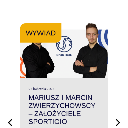
WYWIAD
WY
21 kwietnia 2021
13 kw
MARIUSZ I MARCIN
#W
ZWIERZYCHOWSCY
P
– ZAŁOŻYCIELE
KL
SPORTIGIO
ŁĄ