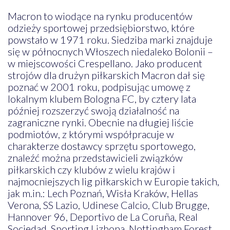
Macron to wiodące na rynku producentów
odzieży sportowej przedsiębiorstwo, które
powstało w 1971 roku. Siedziba marki znajduje
się w północnych Włoszech niedaleko Bolonii –
w miejscowości Crespellano. Jako producent
strojów dla drużyn piłkarskich Macron dał się
poznać w 2001 roku, podpisując umowę z
lokalnym klubem Bologna FC, by cztery lata
później rozszerzyć swoją działalność na
zagraniczne rynki. Obecnie na długiej liście
podmiotów, z którymi współpracuje w
charakterze dostawcy sprzętu sportowego,
znaleźć można przedstawicieli związków
piłkarskich czy klubów z wielu krajów i
najmocniejszych lig piłkarskich w Europie takich,
jak m.in.: Lech Poznań, Wisła Kraków, Hellas
Verona, SS Lazio, Udinese Calcio, Club Brugge,
Hannover 96, Deportivo de La Coruña, Real
Sociedad, Sporting Lizbona, Nottingham Forest,