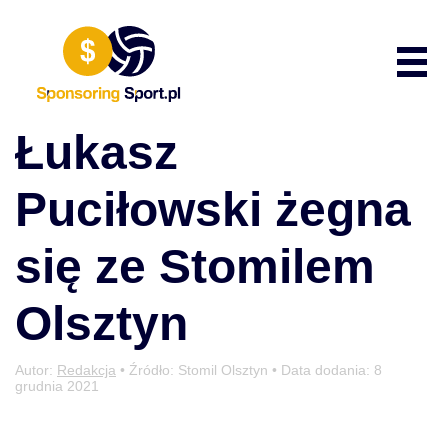
Przewiń do zawartości
Poka
Łukasz
Puciłowski żegna
się ze Stomilem
Olsztyn
Autor:
Redakcja
• Źródło: Stomil Olsztyn • Data dodania:
8
grudnia 2021