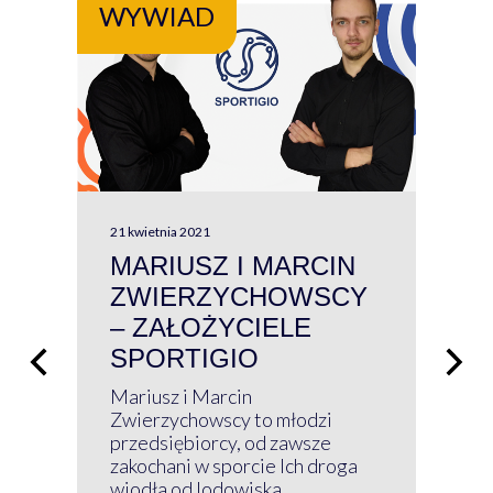
WYWIAD
WY
21 kwietnia 2021
13 kw
MARIUSZ I MARCIN
#W
ZWIERZYCHOWSCY
P
– ZAŁOŻYCIELE
KL
SPORTIGIO
ŁĄ
P
Mariusz i Marcin
Z 
Zwierzychowscy to młodzi
przedsiębiorcy, od zawsze
Prz
zakochani w sporcie Ich droga
Klu
wiodła od lodowiska