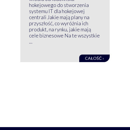
wir
hokejowego do stworzenia
nim
systemu IT dla hokejowej
GRU
centrali Jakie mają plany na
mog
przyszłość, co wyróżnia ich
net
produkt, na rynku, jakie mają
baz
cele biznesowe Na te wszystkie
kon
...
obec
CAŁOŚĆ ›