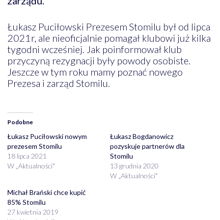
zarządu.
Łukasz Puciłowski Prezesem Stomilu był od lipca
2021r, ale nieoficjalnie pomagał klubowi już kilka
tygodni wcześniej. Jak poinformował klub
przyczyną rezygnacji były powody osobiste.
Jeszcze w tym roku mamy poznać nowego
Prezesa i zarząd Stomilu.
Podobne
Łukasz Puciłowski nowym
Łukasz Bogdanowicz
prezesem Stomilu
pozyskuje partnerów dla
18 lipca 2021
Stomilu
W „Aktualności"
13 grudnia 2020
W „Aktualności"
Michał Brański chce kupić
85% Stomilu
27 kwietnia 2019