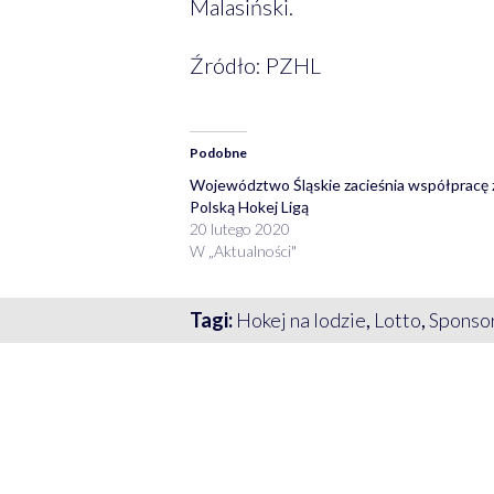
Malasiński.
Źródło: PZHL
Podobne
Województwo Śląskie zacieśnia współpracę 
Polską Hokej Ligą
20 lutego 2020
W „Aktualności"
Tagi:
Hokej na lodzie
,
Lotto
,
Sponsor