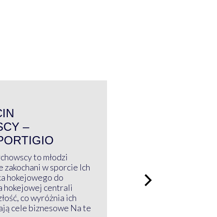
WYWIAD
CIN
CY –
PORTIGIO
ychowscy to młodzi
 zakochani w sporcie Ich
ka hokejowego do
a hokejowej centrali
złość, co wyróżnia ich
mają cele biznesowe Na te