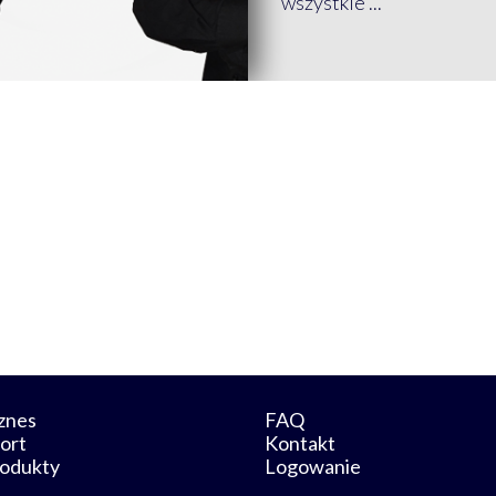
wszystkie ...
znes
FAQ
ort
Kontakt
odukty
Logowanie