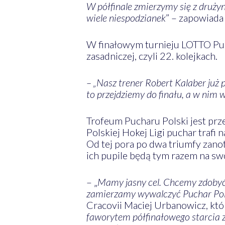
W półfinale zmierzymy się z drużyn
wiele niespodzianek
” – zapowiada
W finałowym turnieju LOTTO Puch
zasadniczej, czyli 22. kolejkach.
– „Nasz trener Robert Kalaber już 
to przejdziemy do finału, a w nim w
Trofeum Pucharu Polski jest pr
Polskiej Hokej Ligi puchar trafi 
Od tej pora po dwa triumfy zano
ich pupile będą tym razem na s
– „
Mamy jasny cel. Chcemy zdobyć 
zamierzamy wywalczyć Puchar Pols
Cracovii Maciej Urbanowicz, k
faworytem półfinałowego starcia z 