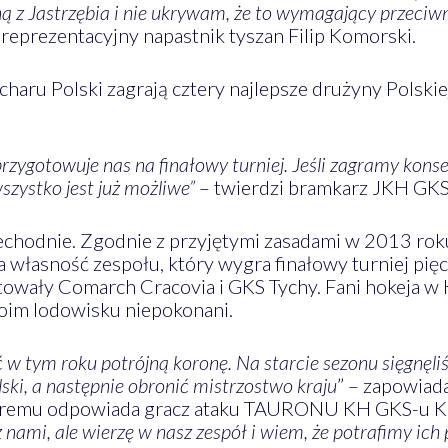
ą z Jastrzębia i nie ukrywam, że to wymagający przeciwn
 reprezentacyjny napastnik tyszan Filip Komorski.
aru Polski zagrają cztery najlepsze drużyny Polskiej
przygotowuje nas na finałowy turniej. Jeśli zagramy kon
szystko jest już możliwe”
– twierdzi bramkarz JKH GKS-
zechodnie. Zgodnie z przyjętymi zasadami w 2013 r
na własność zespołu, który wygra finałowy turniej pięc
towały Comarch Cracovia i GKS Tychy. Fani hokeja w 
woim lodowisku niepokonani.
w tym roku potrójną koronę. Na starcie sezonu sięgnęli
ki, a następnie obronić mistrzostwo kraju
” – zapowiad
tóremu odpowiada gracz ataku TAURONU KH GKS-u K
nami, ale wierzę w nasz zespół i wiem, że potrafimy ich