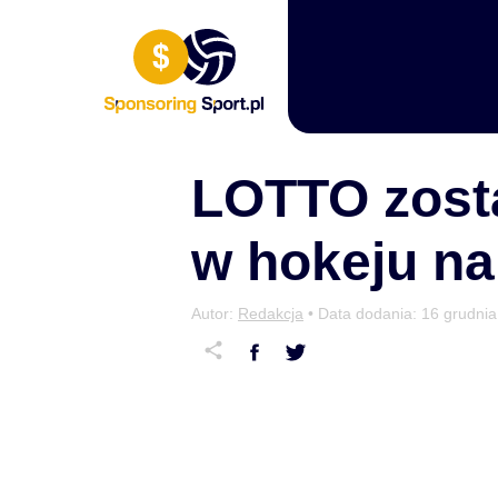
Przewiń do zawartości
LOTTO zost
w hokeju na
Autor:
Redakcja
• Data dodania:
16 grudni