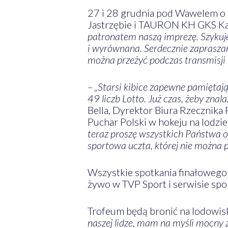
27 i 28 grudnia pod Wawelem o
Jastrzębie i TAURON KH GKS K
patronatem naszą imprezę. Szykuje
i wyrównana. Serdecznie zapraszam
można przeżyć podczas transmisji 
– „Starsi kibice zapewne pamiętają
49 liczb Lotto. Już czas, żeby znal
Bella, Dyrektor Biura Rzecznika
Puchar Polski w hokeju na lodzie
teraz proszę wszystkich Państwa o
sportowa uczta, której nie można 
Wszystkie spotkania finałowego
żywo w TVP Sport i serwisie spor
Trofeum będą bronić na lodowisk
naszej lidze, mam na myśli mocny 