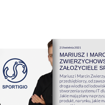
21 kwietnia 2021
MARIUSZ I MAR
ZWIERZYCHOWS
ZAŁOŻYCIELE S
Mariusz i Marcin Zwierz
przedsiębiorcy, od zawsze
droga wiodła od lodowis
stworzenia systemu IT dl
Jakie mają plany na przys
produkt, na rynku, jakie 