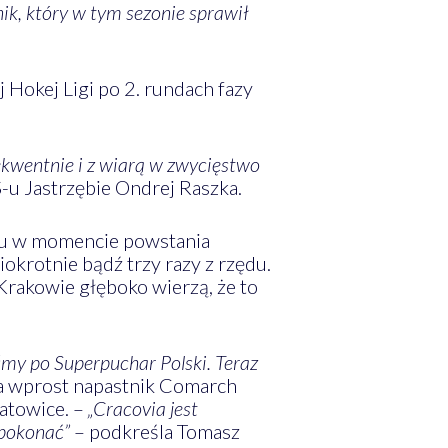
ik, który w tym sezonie sprawił
 Hokej Ligi po 2. rundach fazy
sekwentnie i z wiarą w zwycięstwo
u Jastrzębie Ondrej Raszka.
oku w momencie powstania
iokrotnie bądź trzy razy z rzędu.
Krakowie głęboko wierzą, że to
śmy po Superpuchar Polski. Teraz
a wprost napastnik Comarch
atowice. –
„Cracovia jest
 pokonać”
– podkreśla Tomasz