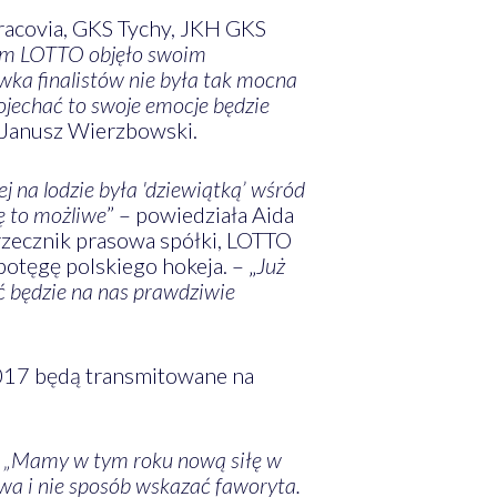
acovia, GKS Tychy, JKH GKS
wom LOTTO objęło swoim
wka finalistów nie była tak mocna
ojechać to swoje emocje będzie
i Janusz Wierzbowski.
j na lodzie była 'dziewiątką’ wśród
ię to możliwe
” – powiedziała Aida
 rzecznik prasowa spółki, LOTTO
otęgę polskiego hokeja. – „
Już
ć będzie na nas prawdziwie
2017 będą transmitowane na
–
„Mamy w tym roku nową siłę w
wa i nie sposób wskazać faworyta.