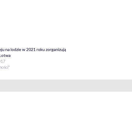
u na lodzie w 2021 roku zorganizują
 Łotwa
017
ności"