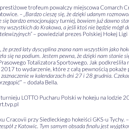
 prestiżowe trofeum powalczy miejscowa Comarch Cr
atowice.
– „Bardzo cieszę się, że dzięki udanym rozmo
 się bardzo emocjonujący turniej, bowiem już dawno sta
y wszystkich do Krakowa, a jeśli ktoś nie będzie mógł d
telewizyjnych”
– powiedział prezes Polskiej Hokej Lig
, że przed laty dyscyplina znana nam wszystkim jako hoke
azła się na podium. Jestem pewna, że dzięki nam stanie s
 Prasowego Totalizatora Sportowego. Jak podkreśliła
 2017 to wydarzenie, które z całą pewnością pokaże p
 zaznaczenie w kalendarzach dni 27 i 28 grudnia. Czeka
przegapić
” – dodała Bella.
 turnieju LOTTO Pucharu Polski w hokeju na lodzie 
t.tvp.pl
u Cracovii przy Siedleckiego hokeiści GKS-u Tychy. 
zespół z Katowic. Tym samym obsada finału jest wyjątko