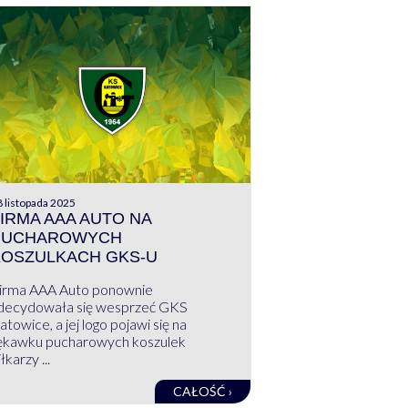
 listopada 2025
IRMA AAA AUTO NA
PUCHAROWYCH
KOSZULKACH GKS-U
irma AAA Auto ponownie
decydowała się wesprzeć GKS
atowice, a jej logo pojawi się na
ękawku pucharowych koszulek
łkarzy ...
CAŁOŚĆ ›