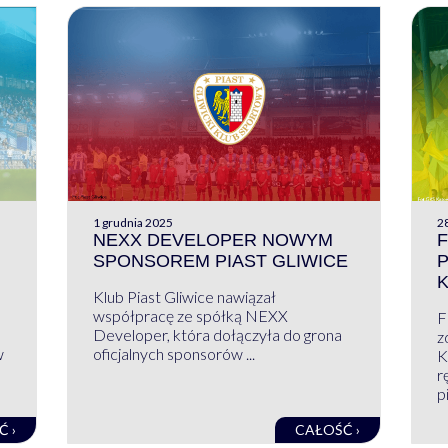
1 grudnia 2025
28
NEXX DEVELOPER NOWYM
F
SPONSOREM PIAST GLIWICE
Klub Piast Gliwice nawiązał
współpracę ze spółką NEXX
F
Developer, która dołączyła do grona
z
w
oficjalnych sponsorów ...
K
r
pi
Ć ›
CAŁOŚĆ ›