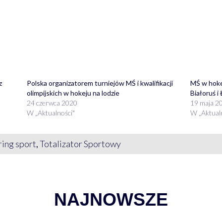
z
Polska organizatorem turniejów MŚ i kwalifikacji
MŚ w hokej
olimpijskich w hokeju na lodzie
Białoruś i
24 czerwca 2020
19 maja 2
W „Aktualności"
W „Aktual
ing sport
,
Totalizator Sportowy
NAJNOWSZE