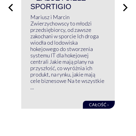
SPORTIGIO
ŁĄ
P
Mariusz i Marcin
Z 
Zwierzychowscy to młodzi
przedsiębiorcy, od zawsze
Prz
zakochani w sporcie Ich droga
Klu
wiodła od lodowiska
wir
hokejowego do stworzenia
nim
systemu IT dla hokejowej
GRU
centrali Jakie mają plany na
mog
przyszłość, co wyróżnia ich
net
produkt, na rynku, jakie mają
baz
cele biznesowe Na te wszystkie
kon
...
obec
CAŁOŚĆ ›