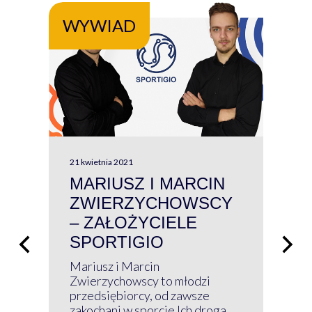
WYWIAD
WY
21 kwietnia 2021
13 kw
MARIUSZ I MARCIN
#W
ZWIERZYCHOWSCY
P
– ZAŁOŻYCIELE
KL
SPORTIGIO
ŁĄ
P
Mariusz i Marcin
Z 
Zwierzychowscy to młodzi
przedsiębiorcy, od zawsze
Prz
zakochani w sporcie Ich droga