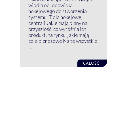
Klu
wiodła od lodowiska
wir
hokejowego do stworzenia
nim
systemu IT dla hokejowej
GRU
centrali Jakie mają plany na
mog
przyszłość, co wyróżnia ich
net
produkt, na rynku, jakie mają
baz
cele biznesowe Na te wszystkie
kon
...
obec
CAŁOŚĆ ›