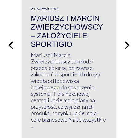
21 kwietnia 2021
13 kw
MARIUSZ I MARCIN
#W
ZWIERZYCHOWSCY
P
– ZAŁOŻYCIELE
KL
SPORTIGIO
ŁĄ
P
Mariusz i Marcin
Z 
Zwierzychowscy to młodzi
przedsiębiorcy, od zawsze
Prz
zakochani w sporcie Ich droga
Klu
wiodła od lodowiska
wir
hokejowego do stworzenia
nim
systemu IT dla hokejowej
GRU
centrali Jakie mają plany na
mog
przyszłość, co wyróżnia ich
net
produkt, na rynku, jakie mają
baz
cele biznesowe Na te wszystkie
kon
...
obec