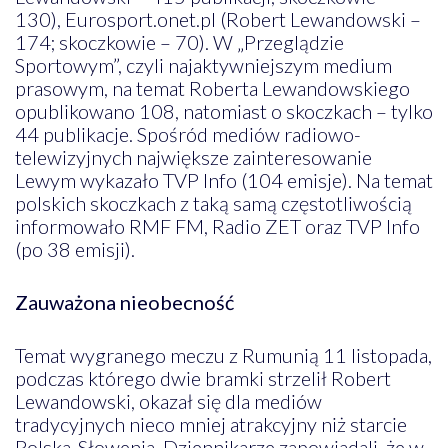
130), Eurosport.onet.pl (Robert Lewandowski –
174; skoczkowie – 70). W „Przeglądzie
Sportowym”, czyli najaktywniejszym medium
prasowym, na temat Roberta Lewandowskiego
opublikowano 108, natomiast o skoczkach – tylko
44 publikacje. Spośród mediów radiowo-
telewizyjnych największe zainteresowanie
Lewym wykazało TVP Info (104 emisje). Na temat
polskich skoczkach z taką samą częstotliwością
informowało RMF FM, Radio ZET oraz TVP Info
(po 38 emisji).
Zauważona nieobecność
Temat wygranego meczu z Rumunią 11 listopada,
podczas którego dwie bramki strzelił Robert
Lewandowski, okazał się dla mediów
tradycyjnych nieco mniej atrakcyjny niż starcie
Polska-Słowenia. Dziennikarze zapowiadali, że w