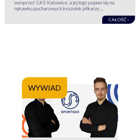
wesprzeć GKS Katowice, a jej logo pojawi się na
rękawku pucharowych koszulek piłkarzy ...
CAŁOŚĆ ›
WYWIAD
WY