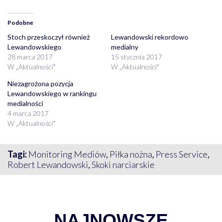
Podobne
Stoch przeskoczył również
Lewandowski rekordowo
Lewandowskiego
medialny
28 marca 2017
15 stycznia 2017
W „Aktualności"
W „Aktualności"
Niezagrożona pozycja
Lewandowskiego w rankingu
medialności
4 marca 2017
W „Aktualności"
Tagi:
Monitoring Mediów
,
Piłka nożna
,
Press Service
,
Robert Lewandowski
,
Skoki narciarskie
NAJNOWSZE