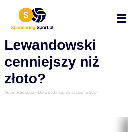
Przewiń do zawartości
Poka
Lewandowski
cenniejszy niż
złoto?
Autor:
Redakcja
• Data dodania:
26 września 2017