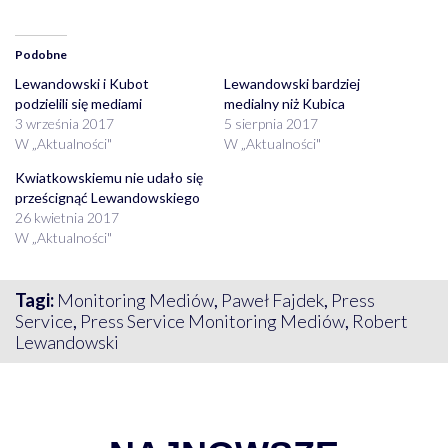
Podobne
Lewandowski i Kubot
Lewandowski bardziej
podzielili się mediami
medialny niż Kubica
3 września 2017
5 sierpnia 2017
W „Aktualności"
W „Aktualności"
Kwiatkowskiemu nie udało się
prześcignąć Lewandowskiego
26 kwietnia 2017
W „Aktualności"
Tagi:
Monitoring Mediów
,
Paweł Fajdek
,
Press
Service
,
Press Service Monitoring Mediów
,
Robert
Lewandowski