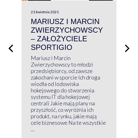
21 kwietnia 2021
13 kw
MARIUSZ I MARCIN
#W
ZWIERZYCHOWSCY
P
– ZAŁOŻYCIELE
KL
SPORTIGIO
ŁĄ
P
Mariusz i Marcin
Z 
Zwierzychowscy to młodzi
przedsiębiorcy, od zawsze
Prz
zakochani w sporcie Ich droga
Klu
wiodła od lodowiska
wir
hokejowego do stworzenia
nim
systemu IT dla hokejowej
GRU
centrali Jakie mają plany na
mog
przyszłość, co wyróżnia ich
net
produkt, na rynku, jakie mają
baz
cele biznesowe Na te wszystkie
kon
...
obec