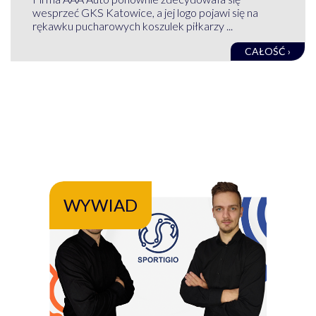
wesprzeć GKS Katowice, a jej logo pojawi się na
rękawku pucharowych koszulek piłkarzy ...
CAŁOŚĆ ›
WYWIAD
WY