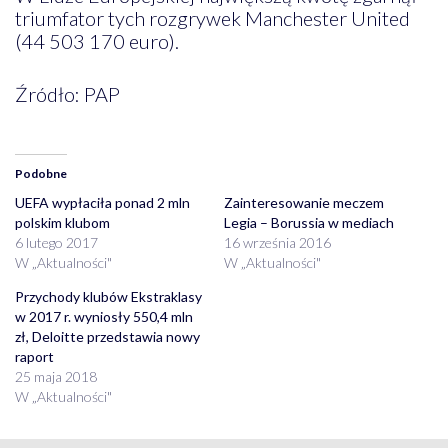
triumfator tych rozgrywek Manchester United
(44 503 170 euro).
Źródło: PAP
Podobne
UEFA wypłaciła ponad 2 mln
Zainteresowanie meczem
polskim klubom
Legia – Borussia w mediach
6 lutego 2017
16 września 2016
W „Aktualności"
W „Aktualności"
Przychody klubów Ekstraklasy
w 2017 r. wyniosły 550,4 mln
zł, Deloitte przedstawia nowy
raport
25 maja 2018
W „Aktualności"