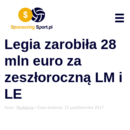
Przewiń do zawartości
Poka
Legia zarobiła 28
mln euro za
zeszłoroczną LM i
LE
Autor:
Redakcja
• Data dodania:
22 października 2017