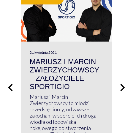
21 kwietnia 2021
13 kw
MARIUSZ I MARCIN
#W
ZWIERZYCHOWSCY
P
– ZAŁOŻYCIELE
KL
SPORTIGIO
ŁĄ
P
Mariusz i Marcin
Z 
Zwierzychowscy to młodzi
przedsiębiorcy, od zawsze
Prz
zakochani w sporcie Ich droga
Klu
wiodła od lodowiska
wir
hokejowego do stworzenia
nim