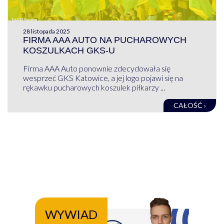
28 listopada 2025
FIRMA AAA AUTO NA PUCHAROWYCH
KOSZULKACH GKS-U
Firma AAA Auto ponownie zdecydowała się
wesprzeć GKS Katowice, a jej logo pojawi się na
rękawku pucharowych koszulek piłkarzy ...
CAŁOŚĆ ›
WYWIAD
WY