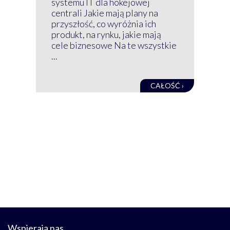
systemu IT dla hokejowej
GRU
centrali Jakie mają plany na
mog
przyszłość, co wyróżnia ich
net
produkt, na rynku, jakie mają
baz
cele biznesowe Na te wszystkie
kon
...
obec
CAŁOŚĆ ›
Wspierają nas