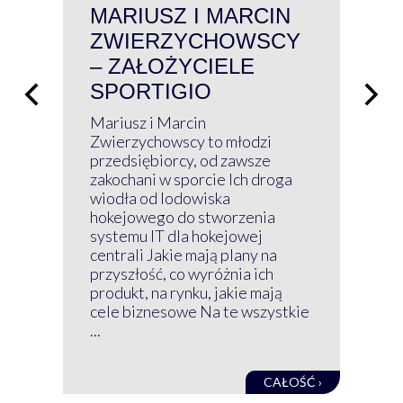
MARIUSZ I MARCIN
#W
ZWIERZYCHOWSCY
P
– ZAŁOŻYCIELE
KL
SPORTIGIO
ŁĄ
P
Mariusz i Marcin
Z 
Zwierzychowscy to młodzi
przedsiębiorcy, od zawsze
Prz
zakochani w sporcie Ich droga
Klu
wiodła od lodowiska
wir
hokejowego do stworzenia
nim
systemu IT dla hokejowej
GRU
centrali Jakie mają plany na
mog
przyszłość, co wyróżnia ich
net
produkt, na rynku, jakie mają
baz
cele biznesowe Na te wszystkie
kon
...
obec
CAŁOŚĆ ›