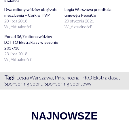
Podobne
Dwa miliony widzów obejrzało
Legia Warszawa przedłuża
mecz Legia – Cork w TVP
umowę z PepsiCo
20 lipca 2018
20 stycznia 2021
W „Aktualności"
W „Aktualności"
Ponad 36,7 miliona widzów
LOTTO Ekstraklasy w sezonie
2017/18
23 lipca 2018
W „Aktualności"
Tagi:
Legia Warszawa
,
Piłka nożna
,
PKO Ekstraklasa
,
Sponsoring sport
,
Sponsoring sportowy
NAJNOWSZE