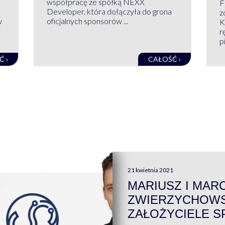
współpracę ze spółką NEXX
F
Developer, która dołączyła do grona
z
w
oficjalnych sponsorów ...
K
r
pi
Ć ›
CAŁOŚĆ ›
21 kwietnia 2021
MARIUSZ I MAR
ZWIERZYCHOWS
ZAŁOŻYCIELE S