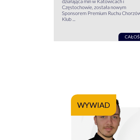
działająca min w Katowicach i
Częstochowie, została nowym
Sponsorem Premium Ruchu Chorzó
Klub ...
CAŁOŚ
WYWIAD