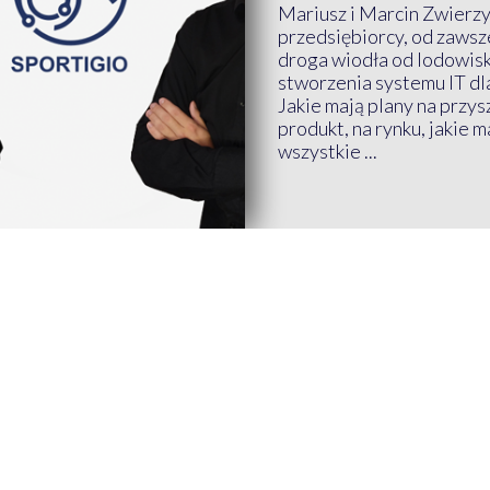
Mariusz i Marcin Zwierz
przedsiębiorcy, od zawsze
droga wiodła od lodowis
stworzenia systemu IT dl
Jakie mają plany na przys
produkt, na rynku, jakie 
wszystkie ...