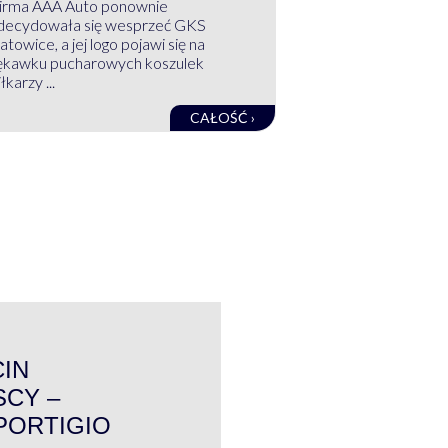
irma AAA Auto ponownie
decydowała się wesprzeć GKS
atowice, a jej logo pojawi się na
ękawku pucharowych koszulek
łkarzy ...
CAŁOŚĆ ›
WYWIAD
CIN
CY –
PORTIGIO