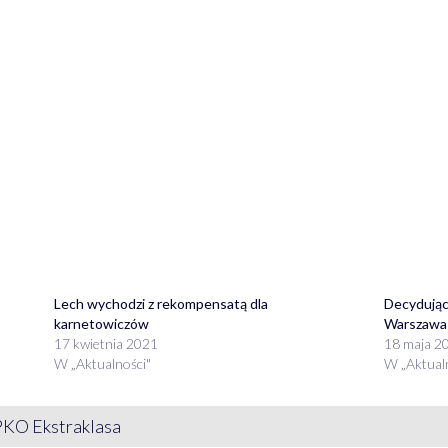
Lech wychodzi z rekompensatą dla
Decydując
karnetowiczów
Warszawa
17 kwietnia 2021
18 maja 2
W „Aktualności"
W „Aktual
PKO Ekstraklasa