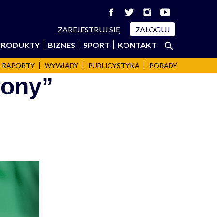
ZAREJESTRUJ SIĘ
ZALOGUJ
Szukaj:
PRODUKTY
BIZNES
SPORT
KONTAKT
SZUKAJ
RAPORTY
WYWIADY
PUBLICYSTYKA
PORADY
iony”