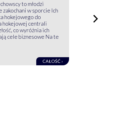
ychowscy to młodzi
 zakochani w sporcie Ich
ka hokejowego do
a hokejowej centrali
złość, co wyróżnia ich
mają cele biznesowe Na te
CAŁOŚĆ ›