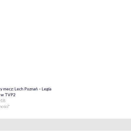
y mecz: Lech Poznań – Legia
 w TVP2
018
ności"