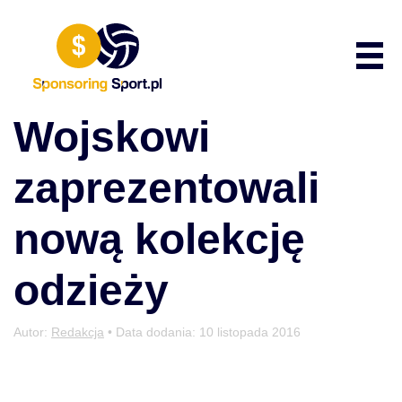
Przewiń do zawartości
Poka
Wojskowi
zaprezentowali
nową kolekcję
odzieży
Autor:
Redakcja
• Data dodania:
10 listopada 2016