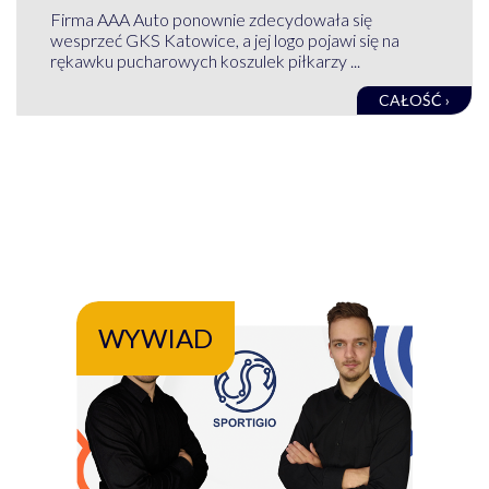
Firma AAA Auto ponownie zdecydowała się
wesprzeć GKS Katowice, a jej logo pojawi się na
rękawku pucharowych koszulek piłkarzy ...
CAŁOŚĆ ›
WYWIAD
WY