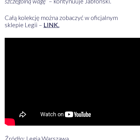
szczególną wagę”
– kontynuuje Jabłoński.
Całą kolekcję można zobaczyć w oficjalnym
sklepie Legii –
LINK.
Źródło: Legia Warszawa