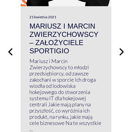
21 kwietnia 2021
13 kw
MARIUSZ I MARCIN
#W
ZWIERZYCHOWSCY
P
– ZAŁOŻYCIELE
KL
SPORTIGIO
ŁĄ
P
Mariusz i Marcin
Z 
Zwierzychowscy to młodzi
przedsiębiorcy, od zawsze
Prz
zakochani w sporcie Ich droga
Klu
wiodła od lodowiska
wir
hokejowego do stworzenia
nim
systemu IT dla hokejowej
GRU
centrali Jakie mają plany na
mog
przyszłość, co wyróżnia ich
net
produkt, na rynku, jakie mają
baz
cele biznesowe Na te wszystkie
kon
...