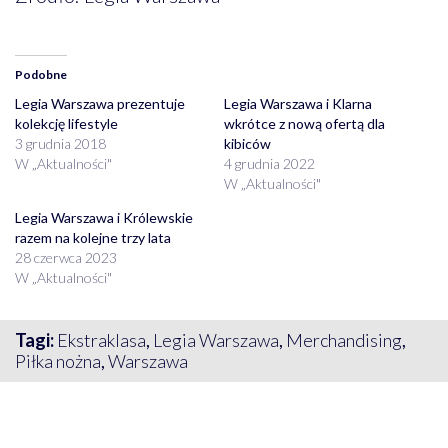
Podobne
Legia Warszawa prezentuje
Legia Warszawa i Klarna
kolekcję lifestyle
wkrótce z nową ofertą dla
3 grudnia 2018
kibiców
W „Aktualności"
4 grudnia 2022
W „Aktualności"
Legia Warszawa i Królewskie
razem na kolejne trzy lata
28 czerwca 2023
W „Aktualności"
Tagi:
Ekstraklasa
,
Legia Warszawa
,
Merchandising
,
Piłka nożna
,
Warszawa