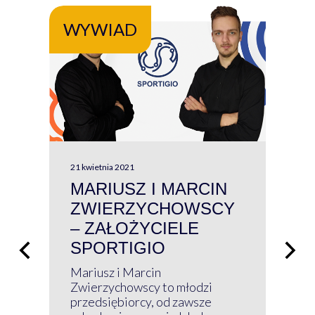
WYWIAD
WY
21 kwietnia 2021
13 kw
MARIUSZ I MARCIN
#W
ZWIERZYCHOWSCY
P
– ZAŁOŻYCIELE
KL
SPORTIGIO
ŁĄ
P
Mariusz i Marcin
Z 
Zwierzychowscy to młodzi
przedsiębiorcy, od zawsze
Prz