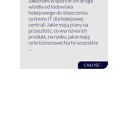
zakochani w sporcie Ich droga
Klu
wiodła od lodowiska
wir
hokejowego do stworzenia
nim
systemu IT dla hokejowej
GRU
centrali Jakie mają plany na
mog
przyszłość, co wyróżnia ich
net
produkt, na rynku, jakie mają
baz
cele biznesowe Na te wszystkie
kon
...
obec
CAŁOŚĆ ›