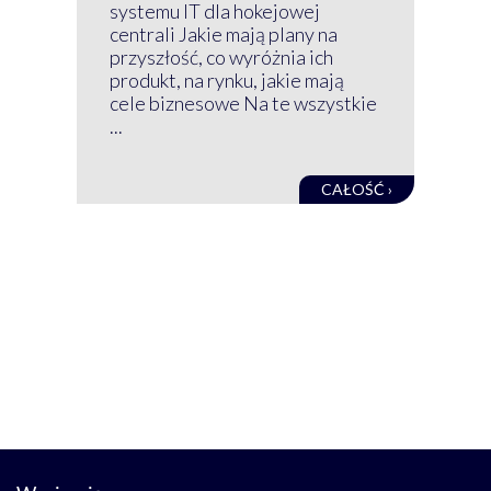
nim
systemu IT dla hokejowej
GRU
centrali Jakie mają plany na
mog
przyszłość, co wyróżnia ich
net
produkt, na rynku, jakie mają
baz
cele biznesowe Na te wszystkie
kon
...
obec
CAŁOŚĆ ›