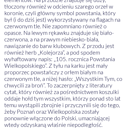
tłoczony również w odcieniu szarego orzeł w
koronie, czyli główny symbol powstania, który
był (i do dziś jest) wykorzystywany na flagach na
czerwonym tle. Nie zapomniano również o
opasce. Na lewym rękawku znajduje się biało-
czerwona, a na prawym niebiesko-biała,
nawiązanie do barw klubowych. Z przodu jest
również herb „Kolejorza”, a pod spodem
wyhaftowany napis: „105. rocznica Powstania
Wielkopolskiego”. Z tyłu na karku jest mały
proporzec powstańczy z orłem białym na
czerwonym tle, a niżej hasło: „Wszystkim Tym, co
chwycili za broń”. To zaczerpnięty z literatury
cytat, który również za pośrednictwem koszulki
oddaje hołd tym wszystkim, którzy ponad sto lat
temu wystąpili zbrojnie i przyczynili się do tego,
żeby Poznań oraz Wielkopolska zostały
ponownie włączone do Polski, umacniającej
wtedy odzyskaną właśnie niepodległość.