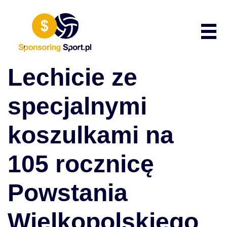
Przewiń do zawartości
Poka
Lechicie ze
specjalnymi
koszulkami na
105 rocznicę
Powstania
Wielkopolskiego