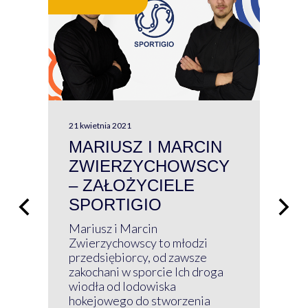
21 kwietnia 2021
13 kw
MARIUSZ I MARCIN
#W
ZWIERZYCHOWSCY
P
– ZAŁOŻYCIELE
KL
SPORTIGIO
ŁĄ
P
Mariusz i Marcin
Z 
Zwierzychowscy to młodzi
przedsiębiorcy, od zawsze
Prz
zakochani w sporcie Ich droga
Klu
wiodła od lodowiska
wir
hokejowego do stworzenia