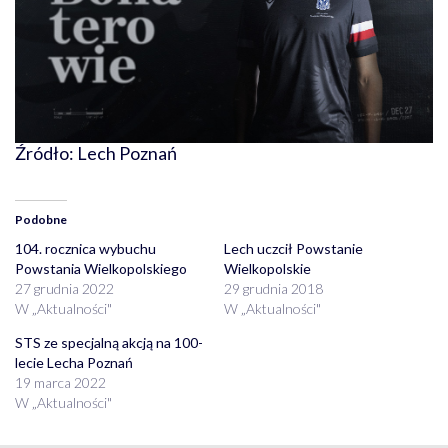
Źródło: Lech Poznań
Podobne
104. rocznica wybuchu
Lech uczcił Powstanie
Powstania Wielkopolskiego
Wielkopolskie
27 grudnia 2022
29 grudnia 2018
W „Aktualności"
W „Aktualności"
STS ze specjalną akcją na 100-
lecie Lecha Poznań
19 marca 2022
W „Aktualności"