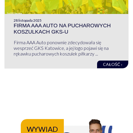
28 listopada 2025
FIRMA AAA AUTO NA PUCHAROWYCH
KOSZULKACH GKS-U
Firma AAA Auto ponownie zdecydowała się
wesprzeć GKS Katowice, a jej logo pojawi się na
rękawku pucharowych koszulek piłkarzy ...
CAŁOŚĆ ›
WYWIAD
WY