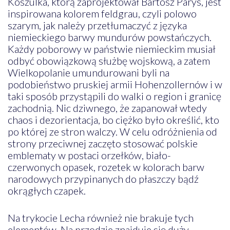
Koszulka, którą zaprojektował Bartosz Parys, jest
inspirowana kolorem feldgrau, czyli polowo
szarym, jak należy przetłumaczyć z języka
niemieckiego barwy mundurów powstańczych.
Każdy poborowy w państwie niemieckim musiał
odbyć obowiązkową służbę wojskową, a zatem
Wielkopolanie umundurowani byli na
podobieństwo pruskiej armii Hohenzollernów i w
taki sposób przystąpili do walki o region i granicę
zachodnią. Nic dziwnego, że zapanował wtedy
chaos i dezorientacja, bo ciężko było określić, kto
po której ze stron walczy. W celu odróżnienia od
strony przeciwnej zaczęto stosować polskie
emblematy w postaci orzełków, biało-
czerwonych opasek, rozetek w kolorach barw
narodowych przypinanych do płaszczy bądź
okrągłych czapek.
Na trykocie Lecha również nie brakuje tych
elementów. Na przodzie znajduje się duży,