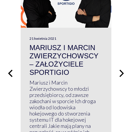
21 kwietnia 2021
13 kw
MARIUSZ I MARCIN
#W
ZWIERZYCHOWSCY
P
– ZAŁOŻYCIELE
KL
SPORTIGIO
ŁĄ
P
Mariusz i Marcin
Z 
Zwierzychowscy to młodzi
przedsiębiorcy, od zawsze
Prz
zakochani w sporcie Ich droga
Klu
wiodła od lodowiska
wir
hokejowego do stworzenia
nim
systemu IT dla hokejowej
GRU
centrali Jakie mają plany na
mog
przyszłość, co wyróżnia ich