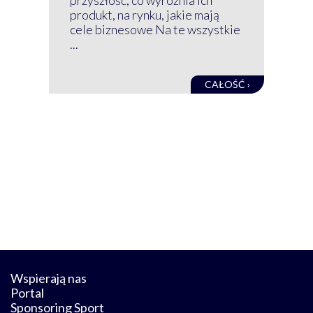
net
produkt, na rynku, jakie mają
baz
cele biznesowe Na te wszystkie
kon
...
obec
CAŁOŚĆ ›
Wspierają nas
Portal
Sponsoring Sport