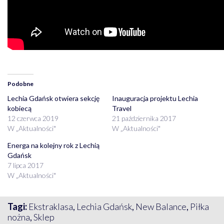
Podobne
Lechia Gdańsk otwiera sekcję
Inauguracja projektu Lechia
kobiecą
Travel
12 czerwca 2019
21 października 2017
W „Aktualności"
W „Aktualności"
Energa na kolejny rok z Lechią
Gdańsk
7 lipca 2017
W „Aktualności"
Tagi:
Ekstraklasa
,
Lechia Gdańsk
,
New Balance
,
Piłka
nożna
,
Sklep