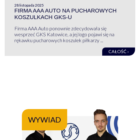
28 listopada 2025
FIRMA AAA AUTO NA PUCHAROWYCH
KOSZULKACH GKS-U
Firma AAA Auto ponownie zdecydowała się
wesprzeć GKS Katowice, a jej logo pojawi się na
rękawku pucharowych koszulek piłkarzy ...
CAŁOŚĆ ›
WYWIAD
WY