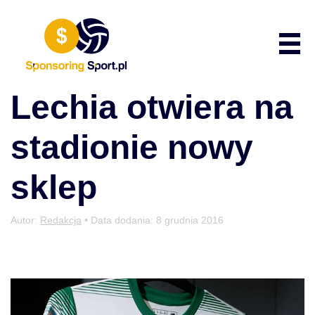
Przewiń do zawartości
Poka
Lechia otwiera na
stadionie nowy
sklep
Autor:
Redakcja
• Data dodania:
8 grudnia 2016