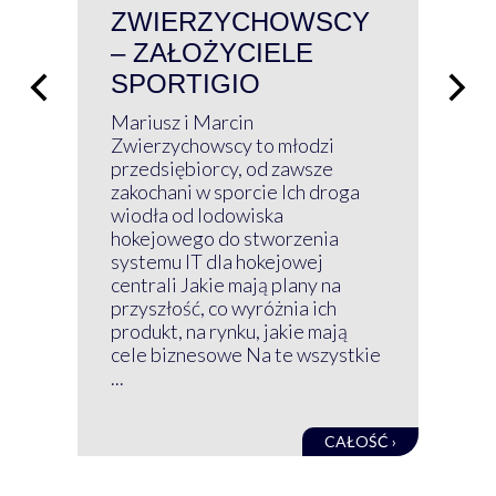
ZWIERZYCHOWSCY
P
– ZAŁOŻYCIELE
KL
SPORTIGIO
ŁĄ
P
Mariusz i Marcin
Z 
Zwierzychowscy to młodzi
przedsiębiorcy, od zawsze
Prz
zakochani w sporcie Ich droga
Klu
wiodła od lodowiska
wir
hokejowego do stworzenia
nim
systemu IT dla hokejowej
GRU
centrali Jakie mają plany na
mog
przyszłość, co wyróżnia ich
net
produkt, na rynku, jakie mają
baz
cele biznesowe Na te wszystkie
kon
...
obec
CAŁOŚĆ ›