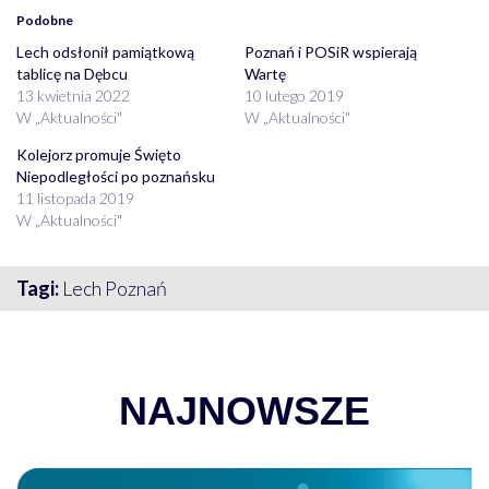
Podobne
Lech odsłonił pamiątkową
Poznań i POSiR wspierają
tablicę na Dębcu
Wartę
13 kwietnia 2022
10 lutego 2019
W „Aktualności"
W „Aktualności"
Kolejorz promuje Święto
Niepodległości po poznańsku
11 listopada 2019
W „Aktualności"
Tagi:
Lech Poznań
NAJNOWSZE