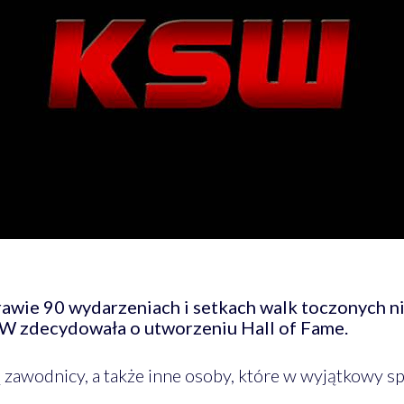
prawie 90 wydarzeniach i setkach walk toczonych ni
KSW zdecydowała o utworzeniu Hall of Fame.
awodnicy, a także inne osoby, które w wyjątkowy spo