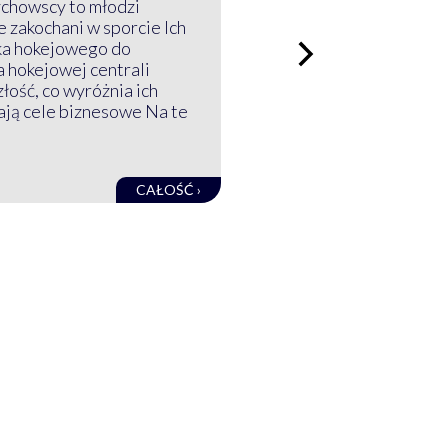
ychowscy to młodzi
 zakochani w sporcie Ich
ka hokejowego do
a hokejowej centrali
złość, co wyróżnia ich
mają cele biznesowe Na te
CAŁOŚĆ ›