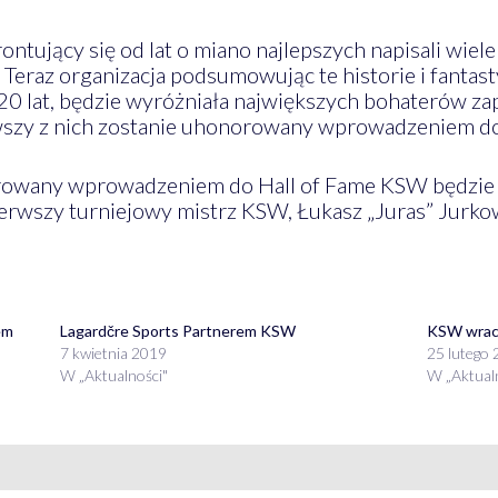
ntujący się od lat o miano najlepszych napisali wiele
Teraz organizacja podsumowując te historie i fantastyc
 20 lat, będzie wyróżniała największych bohaterów za
wszy z nich zostanie uhonorowany wprowadzeniem do
owany wprowadzeniem do Hall of Fame KSW będzie i
pierwszy turniejowy mistrz KSW, Łukasz „Juras” Jurko
em
Lagardčre Sports Partnerem KSW
KSW wrac
7 kwietnia 2019
25 lutego
W „Aktualności"
W „Aktual