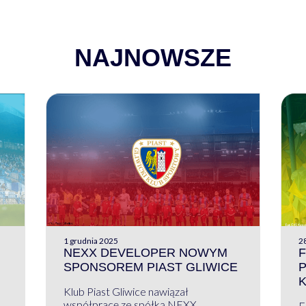
NAJNOWSZE
1 grudnia 2025
28
NEXX DEVELOPER NOWYM
F
SPONSOREM PIAST GLIWICE
Klub Piast Gliwice nawiązał
współpracę ze spółką NEXX
F