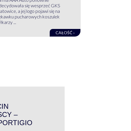
decydowała się wesprzeć GKS
atowice, a jej logo pojawi się na
ękawku pucharowych koszulek
łkarzy ...
CAŁOŚĆ ›
WYWIAD
CIN
CY –
PORTIGIO