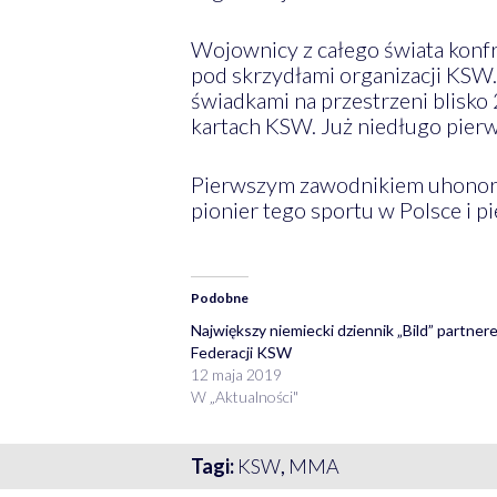
Wojownicy z całego świata konfro
pod skrzydłami organizacji KSW. 
świadkami na przestrzeni blisko
kartach KSW. Już niedługo pier
Pierwszym zawodnikiem uhonor
pionier tego sportu w Polsce i 
Podobne
Największy niemiecki dziennik „Bild” partner
Federacji KSW
12 maja 2019
W „Aktualności"
Tagi:
KSW
,
MMA