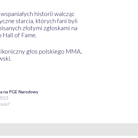
 wspaniałych historii walcząc
zne starcia, których fani byli
pisanych złotymi zgłoskami na
 Hall of Fame.
koniczny głos polskiego MMA,
wski.
a na PGE Narodowy
 2023
ności"