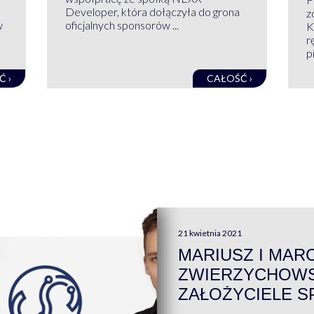
Developer, która dołączyła do grona
z
w
oficjalnych sponsorów ...
K
r
pi
Ć ›
CAŁOŚĆ ›
21 kwietnia 2021
MARIUSZ I MAR
ZWIERZYCHOWS
ZAŁOŻYCIELE S