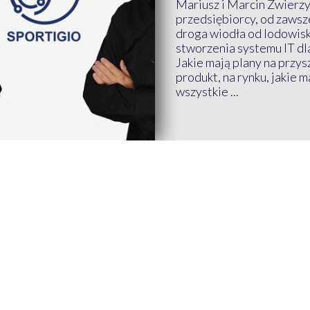
Mariusz i Marcin Zwierz
przedsiębiorcy, od zawsze
droga wiodła od lodowis
stworzenia systemu IT dl
Jakie mają plany na przys
produkt, na rynku, jakie 
wszystkie ...