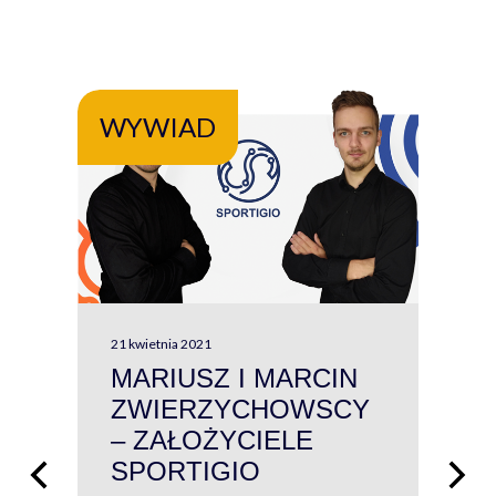
WYWIAD
WY
21 kwietnia 2021
13 kw
MARIUSZ I MARCIN
#W
ZWIERZYCHOWSCY
P
– ZAŁOŻYCIELE
KL
SPORTIGIO
ŁĄ