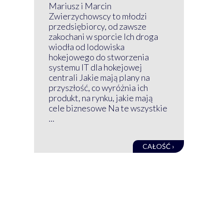
P
Mariusz i Marcin
Z 
Zwierzychowscy to młodzi
przedsiębiorcy, od zawsze
Prz
zakochani w sporcie Ich droga
Klu
wiodła od lodowiska
wir
hokejowego do stworzenia
nim
systemu IT dla hokejowej
GRU
centrali Jakie mają plany na
mog
przyszłość, co wyróżnia ich
net
produkt, na rynku, jakie mają
baz
cele biznesowe Na te wszystkie
kon
...
obec
CAŁOŚĆ ›