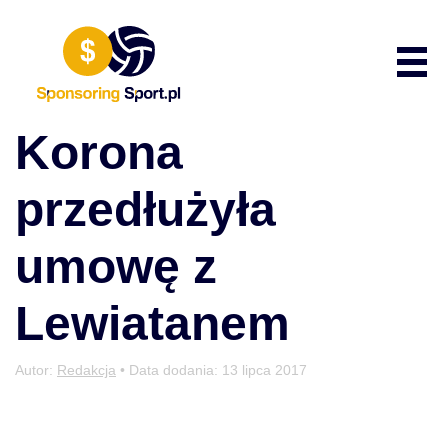
Przewiń do zawartości
Poka
Korona
przedłużyła
umowę z
Lewiatanem
Autor:
Redakcja
• Data dodania:
13 lipca 2017