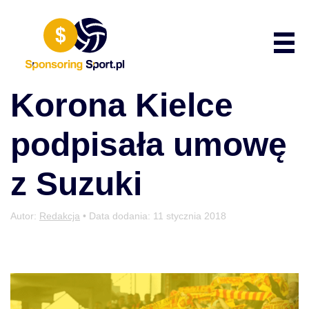
Przewiń do zawartości
Poka
Korona Kielce
podpisała umowę
z Suzuki
Autor:
Redakcja
• Data dodania:
11 stycznia 2018