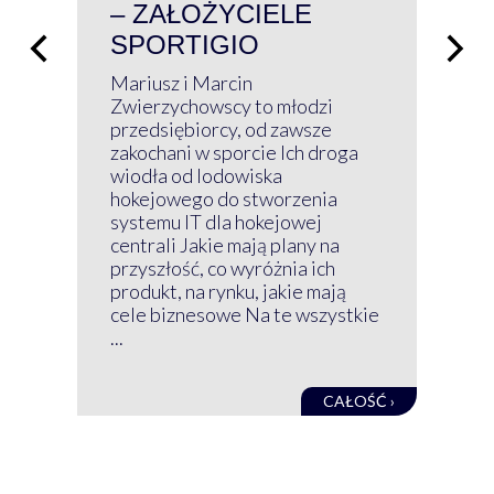
– ZAŁOŻYCIELE
KL
SPORTIGIO
ŁĄ
P
Mariusz i Marcin
Z 
Zwierzychowscy to młodzi
przedsiębiorcy, od zawsze
Prz
zakochani w sporcie Ich droga
Klu
wiodła od lodowiska
wir
hokejowego do stworzenia
nim
systemu IT dla hokejowej
GRU
centrali Jakie mają plany na
mog
przyszłość, co wyróżnia ich
net
produkt, na rynku, jakie mają
baz
cele biznesowe Na te wszystkie
kon
...
obec
CAŁOŚĆ ›