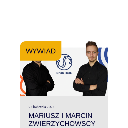
WYWIAD
WY
21 kwietnia 2021
13 kw
MARIUSZ I MARCIN
#W
ZWIERZYCHOWSCY
P