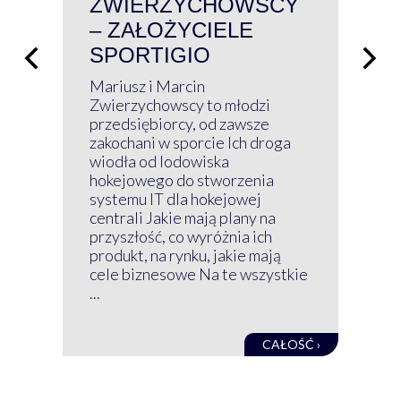
ZWIERZYCHOWSCY
P
– ZAŁOŻYCIELE
KL
SPORTIGIO
ŁĄ
P
Mariusz i Marcin
Z 
Zwierzychowscy to młodzi
przedsiębiorcy, od zawsze
Prz
zakochani w sporcie Ich droga
Klu
wiodła od lodowiska
wir
hokejowego do stworzenia
nim
systemu IT dla hokejowej
GRU
centrali Jakie mają plany na
mog
przyszłość, co wyróżnia ich
net
produkt, na rynku, jakie mają
baz
cele biznesowe Na te wszystkie
kon
...
obec
CAŁOŚĆ ›