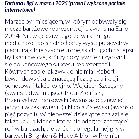
Fortuna I ligi w marcu 2024 (prasa i wybrane portale
internetowe)
Marzec był miesiącem, w którym odbywały się
mecze barażowe reprezentacji o awans na Euro
2024. Nic więc dziwnego, że w rankingu
medialności polskich piłkarzy występujących w
pięciu najsilniejszych europejskich ligach najlepsi
byli kadrowicze, którzy pozytywnie przyczynili
się do końcowego sukcesu reprezentacji.
Równych sobie jak zwykle nie miał Robert
Lewandowski, ale znaczącą liczbę publikacji
odnotowali także kolejno: Wojciech Szczęsny
(awans o dwa miejsca), Piotr Zieliński,
Przemysław Frankowski (awans aż o dziewięć
pozycji w zestawieniu) i Nicola Zalewski (awans o
pięć pozycji). W pierwszej dziesiątce znalazł się
także Jakub Moder, który nie odegrał znaczącej
roli w barażach, ale wrócił do regularnej gry w
barwach Brighton & Hove Albion w Premier