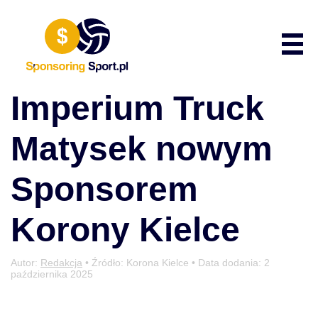
Przewiń do zawartości
Poka
Imperium Truck
Matysek nowym
Sponsorem
Korony Kielce
Autor:
Redakcja
• Źródło: Korona Kielce • Data dodania:
2
października 2025