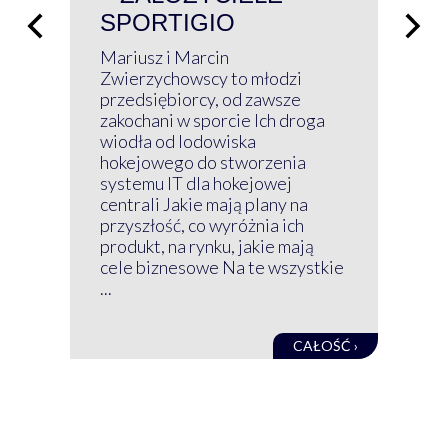
SPORTIGIO
ŁĄ
P
Mariusz i Marcin
Z 
Zwierzychowscy to młodzi
przedsiębiorcy, od zawsze
Prz
zakochani w sporcie Ich droga
Klu
wiodła od lodowiska
wir
hokejowego do stworzenia
nim
systemu IT dla hokejowej
GRU
centrali Jakie mają plany na
mog
przyszłość, co wyróżnia ich
net
produkt, na rynku, jakie mają
baz
cele biznesowe Na te wszystkie
kon
...
obec
CAŁOŚĆ ›